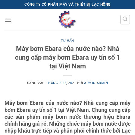
Bỏ
CÔNG TY CỔ PHẦN MÁY VÀ THIẾT BỊ LẠC HỒNG
qua
nội
dung
TƯ VẤN
Máy bơm Ebara của nước nào? Nhà
cung cấp máy bơm Ebara uy tín số 1
tại Việt Nam
ĐĂNG VÀO
THÁNG 2 26, 2021
BỞI
ADMIN ADMIN
Máy bơm Ebara của nước nào? Nhà cung cấp máy
bơm Ebara uy tín số 1 tại Việt Nam. Chung cung cấp
các sản phẩm máy bơm nước thương hiệu Ebara
chính hãng giá rẻ. Những chiếc máy bơm nước được
nhập khẩu trực tiếp và phân phối chính thức bởi Lạc