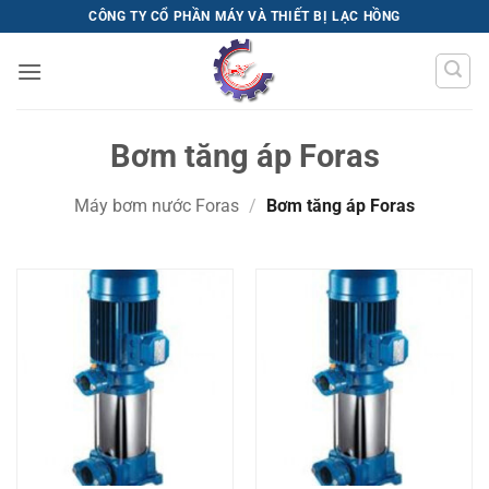
Bỏ
CÔNG TY CỔ PHẦN MÁY VÀ THIẾT BỊ LẠC HỒNG
qua
nội
dung
Bơm tăng áp Foras
Máy bơm nước Foras
/
Bơm tăng áp Foras