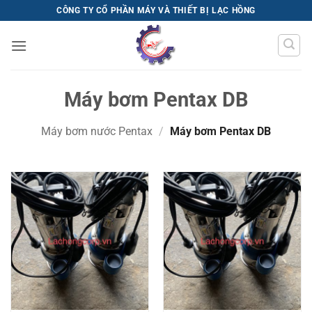
Bỏ
CÔNG TY CỔ PHẦN MÁY VÀ THIẾT BỊ LẠC HỒNG
qua
nội
dung
Máy bơm Pentax DB
Máy bơm nước Pentax
/
Máy bơm Pentax DB