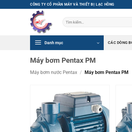
Bỏ
CÔNG TY CỔ PHẦN MÁY VÀ THIẾT BỊ LẠC HỒNG
qua
nội
Tìm
dung
kiếm:
Danh mục
CÁC DÒNG B
Máy bơm Pentax PM
Máy bơm nước Pentax
/
Máy bơm Pentax PM