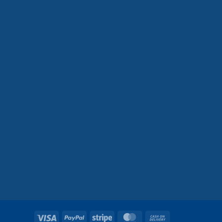
Visa
PayPal
Stripe
MasterCard
Cash