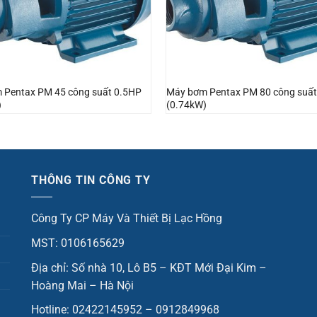
 Pentax PM 45 công suất 0.5HP
Máy bơm Pentax PM 80 công suấ
)
(0.74kW)
THÔNG TIN CÔNG TY
Công Ty CP Máy Và Thiết Bị Lạc Hồng
MST: 0106165629
Địa chỉ: Số nhà 10, Lô B5 – KĐT Mới Đại Kim –
Hoàng Mai – Hà Nội
Hotline: 02422145952 – 0912849968