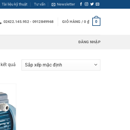
Tài liệu kỹ thuật
Tư vấn
Newsletter
0
02422.145.952 - 0912849968
GIỎ HÀNG /
0
₫
ĐĂNG NHẬP
3 kết quả