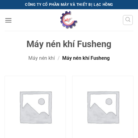
Bỏ
CÔNG TY CỔ PHẦN MÁY VÀ THIẾT BỊ LẠC HỒNG
qua
nội
dung
Máy nén khí Fusheng
Máy nén khí
/
Máy nén khí Fusheng