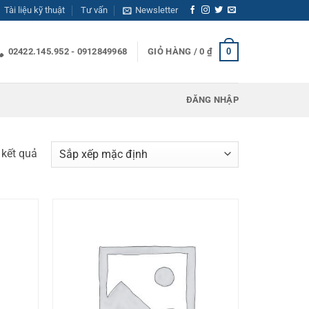
Tài liệu kỹ thuật
Tư vấn
Newsletter
0
02422.145.952 - 0912849968
GIỎ HÀNG /
0
₫
ĐĂNG NHẬP
 kết quả