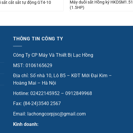
Máy duỗi sắt Hồng ký HKDSM1.5
 sắt cắt sắt tự động GT4-10
(1.5HP)
THÔNG TIN CÔNG TY
Công Ty CP Máy Và Thiết Bị Lạc Hồng
MST: 0106165629
Địa chỉ: Số nhà 10, Lô B5 – KĐT Mới Đại Kim –
Hoàng Mai – Hà Nội
Hotline: 02422145952 – 0912849968
Fax: (84-24)3540 2567
Email: lachongcorpjsc@gmail.com
Kinh doanh: