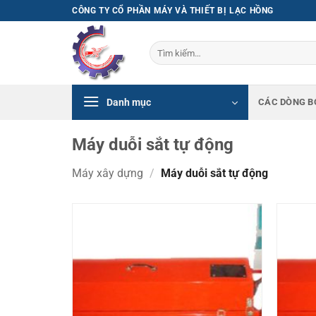
Bỏ
CÔNG TY CỔ PHẦN MÁY VÀ THIẾT BỊ LẠC HỒNG
qua
nội
Tìm
dung
kiếm:
Danh mục
CÁC DÒNG B
Máy duỗi sắt tự động
Máy xây dựng
/
Máy duỗi sắt tự động