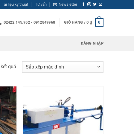
Tài liệu kỹ thuật
Tư vấn
Newsletter
0
02422.145.952 - 0912849968
GIỎ HÀNG /
0
₫
ĐĂNG NHẬP
8 kết quả