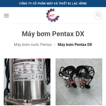
Bỏ
CÔNG TY CỔ PHẦN MÁY VÀ THIẾT BỊ LẠC HỒNG
qua
nội
dung
Máy bơm Pentax DX
Máy bơm nước Pentax
/
Máy bơm Pentax DX