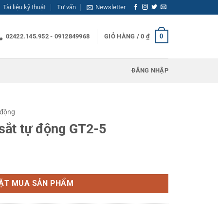
Tài liệu kỹ thuật
Tư vấn
Newsletter
0
02422.145.952 - 0912849968
GIỎ HÀNG /
0
₫
ĐĂNG NHẬP
 động
 sắt tự động GT2-5
-5 số lượng
ẶT MUA SẢN PHẨM