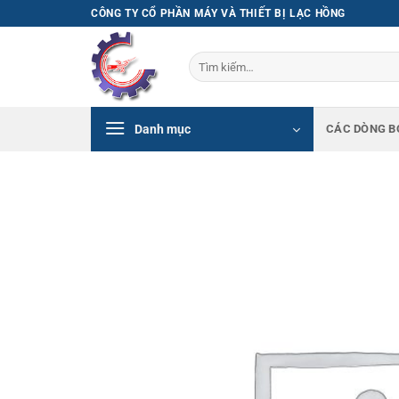
Bỏ
CÔNG TY CỔ PHẦN MÁY VÀ THIẾT BỊ LẠC HỒNG
qua
nội
Tìm
dung
kiếm:
Danh mục
CÁC DÒNG B