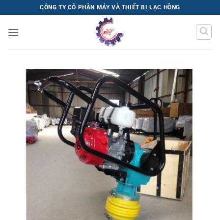
Bỏ
CÔNG TY CỔ PHẦN MÁY VÀ THIẾT BỊ LẠC HỒNG
qua
nội
dung