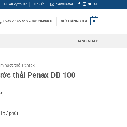
Tài liệu kỹ thuật
Tư vấn
Newsletter
0
02422.145.952 - 0912849968
GIỎ HÀNG /
0
₫
ĐĂNG NHẬP
m nước thải Pentax
ớc thải Penax DB 100
P)
ít / phút