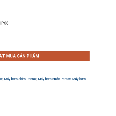
 IP68
B 100 số lượng
ẶT MUA SẢN PHẨM
ax
,
Máy bơm chìm Pentax
,
Máy bơm nước Pentax
,
Máy bơm