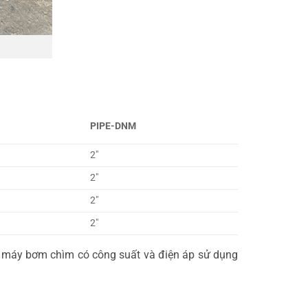
PIPE-DNM
2″
2″
2″
2″
 máy bơm chìm có công suất và điện áp sử dụng