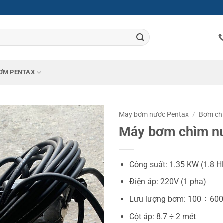
ƠM PENTAX
Máy bơm nước Pentax
/
Bơm chì
Máy bơm chìm nư
Công suất: 1.35 KW (1.8 H
Điện áp: 220V (1 pha)
Lưu lượng bơm: 100 ÷ 600 l
Cột áp: 8.7 ÷ 2 mét