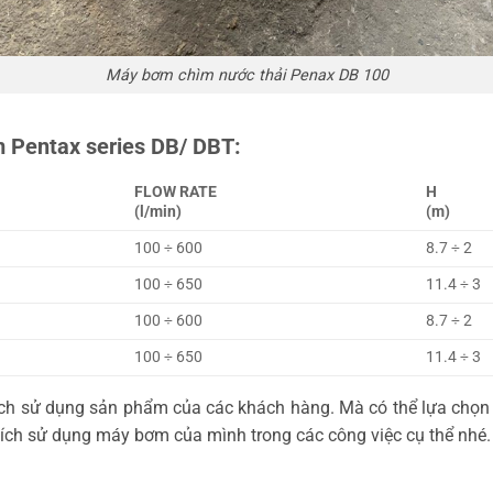
Máy bơm chìm nước thải Penax DB 100
 Pentax series DB/ DBT:
FLOW RATE
H
(l/min)
(m)
100 ÷ 600
8.7 ÷ 2
100 ÷ 650
11.4 ÷ 3
100 ÷ 600
8.7 ÷ 2
100 ÷ 650
11.4 ÷ 3
ích sử dụng sản phẩm của các khách hàng. Mà có thể lựa chọn
ch sử dụng máy bơm của mình trong các công việc cụ thể nhé.