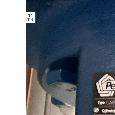
14
Th6