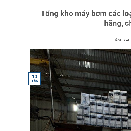
Tổng kho máy bơm các loạ
hãng, ch
ĐĂNG VÀ
10
Th6