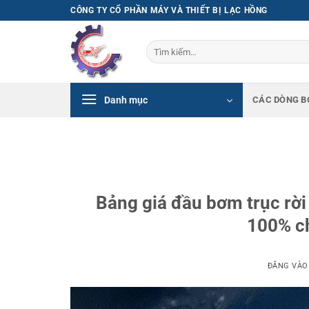
Bỏ
CÔNG TY CỔ PHẦN MÁY VÀ THIẾT BỊ LẠC HỒNG
qua
nội
Tìm
dung
kiếm:
Danh mục
CÁC DÒNG B
Bảng giá đầu bơm trục rời
100% ch
ĐĂNG VÀ