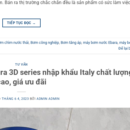
m. Bán ra thị trường chắc chắn đều là sản phẩm có sức làm việ
TIẾP TỤC ĐỌC
→
m chìm nước thải
,
Bơm công nghiệp
,
Bơm tăng áp
,
máy bơm nước Ebara
,
máy 
Để lại 
TƯ VẤN
 3D series nhập khẩu Italy chất lượn
ao, giá ưu đãi
O
THÁNG 6 4, 2023
BỞI
ADMIN ADMIN