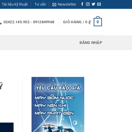
Tài liệu kỹ thuật
Tư vấn
Newsletter
0
02422.145.952 - 0912849968
GIỎ HÀNG /
0
₫
ĐĂNG NHẬP
Ý