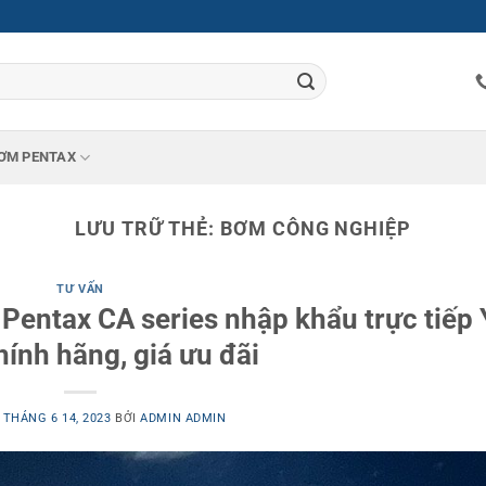
ƠM PENTAX
LƯU TRỮ THẺ:
BƠM CÔNG NGHIỆP
TƯ VẤN
 Pentax CA series nhập khẩu trực tiếp 
ính hãng, giá ưu đãi
O
THÁNG 6 14, 2023
BỞI
ADMIN ADMIN