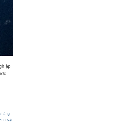
ghiệp
nước
h hãng
,
bình luận