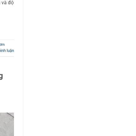
c và độ
bơm
bình luận
g