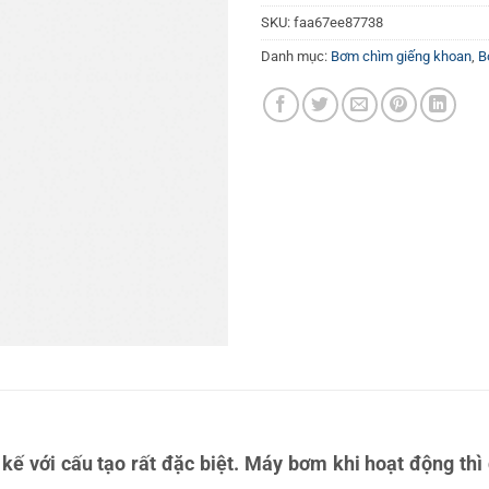
SKU:
faa67ee87738
Danh mục:
Bơm chìm giếng khoan
,
B
kế với cấu tạo rất đặc biệt. Máy bơm khi hoạt động t