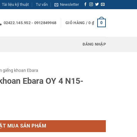
Tài liệu kỹ thuật
Tư vấn
Newsletter
0
02422.145.952 - 0912849968
GIỎ HÀNG /
0
₫
ĐĂNG NHẬP
 giếng khoan Ebara
khoan Ebara OY 4 N15-
4 N15-24/5.5 số lượng
ẶT MUA SẢN PHẨM