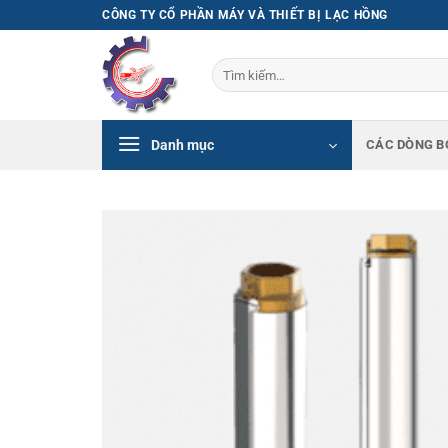
Bỏ
CÔNG TY CỔ PHẦN MÁY VÀ THIẾT BỊ LẠC HỒNG
qua
nội
Tìm
dung
kiếm:
Danh mục
CÁC DÒNG B