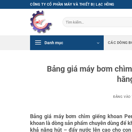
Bỏ
CÔNG TY CỔ PHẦN MÁY VÀ THIẾT BỊ LẠC HỒNG
qua
nội
Tìm
dung
kiếm:
Danh mục
CÁC DÒNG B
Bảng giá máy bơm chìm 
hãng
ĐĂNG VÀO
Bảng giá máy bơm chìm giếng khoan Pent
khoan là dòng sản phẩm chuyên dùng để kh
khả năng hút – đẩy nước lên cao cho con