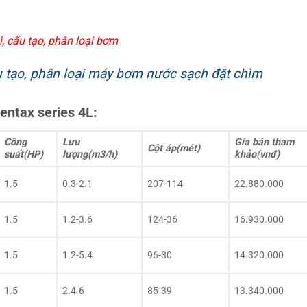
, cấu tạo, phân loại bơm
 tạo, phân loại máy bơm nước sạch đặt chìm
ntax series 4L:
Công
Lưu
Gía bán tham
Cột áp(mét)
suất(HP)
lượng(m3/h)
khảo(vnđ)
1.5
0.3-2.1
207-114
22.880.000
1.5
1.2-3.6
124-36
16.930.000
1.5
1.2-5.4
96-30
14.320.000
1.5
2.4-6
85-39
13.340.000