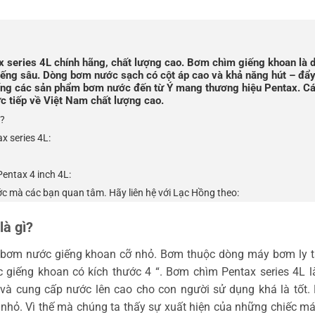
series 4L chính hãng, chất lượng cao. Bơm chìm giếng khoan là 
ếng sâu. Dòng bơm nước sạch có cột áp cao và khả năng hút – đẩ
iếng các sản phẩm bơm nước đến từ Ý mang thương hiệu Pentax. C
 tiếp về Việt Nam chất lượng cao.
ì?
 series 4L:
entax 4 inch 4L:
ớc mà các bạn quan tâm. Hãy liên hệ với Lạc Hồng theo:
à gì?
bơm nước giếng khoan cỡ nhỏ. Bơm thuộc dòng máy bơm ly 
 giếng khoan có kích thước 4 “. Bơm chìm Pentax series 4L 
và cung cấp nước lên cao cho con người sử dụng khá là tốt.
nhỏ. Vì thế mà chúng ta thấy sự xuất hiện của những chiếc m