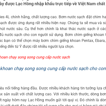
y được Lạc Hồng nhập khẩu trực tiếp về Việt Nam chất
ies 4L chính hãng, chất lượng cao. Bơm nước sạch đặt chìm h
ạch được ứng dụng rất nhiều hiện nay. Chúng ta sẽ mua và s
t nước sâu. Cụ thể hơn chính là khai thác nước sạch ở các
 đủ nước sạch cho con người sử dụng. Bơm chìm giếng khoan t
ác bạn có thể chọn máy bơm chìm giếng khoan Pentax, Ebara, 
iếng đến từ Ý được rất nhiều người lựa chọn.
hoan chạy song song cung cấp nước sạch
 khoan chạy song song cung cấp nước sạch cho con
ệu nổi tiếng hàng đầu. Được nhiều khách hàng tin tưởng lựa 
 sản xuất với chất lượng cao. Với nhiều kích thước, dòng bơ
t ngày hôm nay Lạc Hồng muốn gửi tới quý vị. Đó chính là d
i viết dưới đây chúng tôi sẽ cung cấp cho quý vị bảng giá chi t