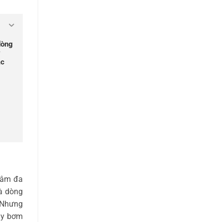
dòng
y
ác
tâm đa
là dòng
 Nhưng
áy bơm