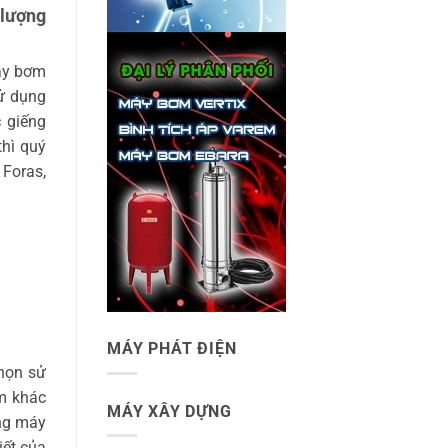
 lượng
ay bơm
ử dụng
 giếng
hì quý
Foras,
MÁY PHÁT ĐIỆN
chọn sử
m khác
MÁY XÂY DỰNG
òng máy
iết của