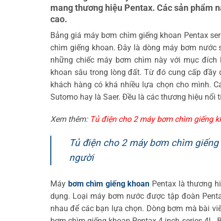
mang thương hiệu Pentax. Các sản phẩm nà
cao.
Bảng giá máy bơm chìm giếng khoan Pentax ser
chìm giếng khoan. Đây là dòng máy bơm nước s
những chiếc máy bơm chìm này với mục đích hú
khoan sâu trong lòng đất. Từ đó cung cấp đầy
khách hàng có khá nhiều lựa chọn cho mình. C
Sutomo hay là Saer. Đều là các thương hiệu nổi t
Xem thêm:
Tủ điện cho 2 máy bơm chìm giếng k
Tủ điện cho 2 máy bơm chìm giếng
người
Máy
bơm chìm giếng khoan
Pentax là thương hi
dụng. Loại máy bơm nước được tập đoàn Pentax
nhau để các bạn lựa chọn. Dòng bơm mà bài viế
bơm chìm giếng khoan Pentax 4 inch series 4L. Bà