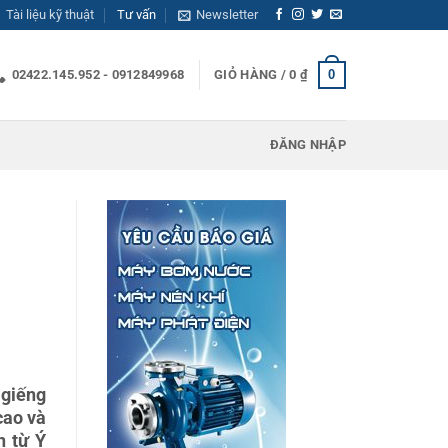
Tài liệu kỹ thuật
Tư vấn
Newsletter
0
02422.145.952 - 0912849968
GIỎ HÀNG /
0
₫
ĐĂNG NHẬP
 giếng
cao và
n từ Ý