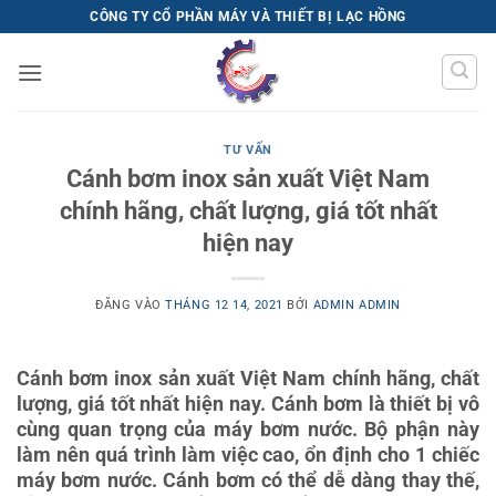
Bỏ
CÔNG TY CỔ PHẦN MÁY VÀ THIẾT BỊ LẠC HỒNG
qua
nội
dung
TƯ VẤN
Cánh bơm inox sản xuất Việt Nam
chính hãng, chất lượng, giá tốt nhất
hiện nay
ĐĂNG VÀO
THÁNG 12 14, 2021
BỞI
ADMIN ADMIN
Cánh bơm inox sản xuất Việt Nam chính hãng, chất
lượng, giá tốt nhất hiện nay. Cánh bơm là thiết bị vô
cùng quan trọng của máy bơm nước. Bộ phận này
làm nên quá trình làm việc cao, ổn định cho 1 chiếc
máy bơm nước. Cánh bơm có thể dễ dàng thay thế,