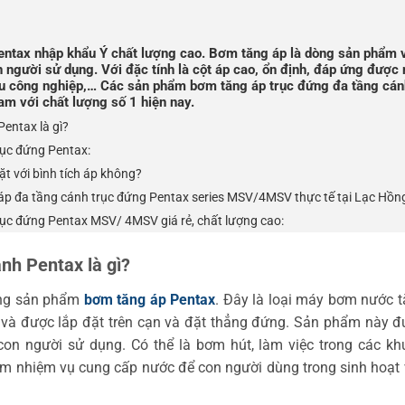
ntax nhập khẩu Ý chất lượng cao. Bơm tăng áp là dòng sản phẩm 
người sử dụng. Với đặc tính là cột áp cao, ổn định, đáp ứng được
hu công nghiệp,… Các sản phẩm bơm tăng áp trục đứng đa tầng cán
m với chất lượng số 1 hiện nay.
entax là gì?
rục đứng Pentax:
t với bình tích áp không?
p đa tầng cánh trục đứng Pentax series MSV/4MSV thực tế tại Lạc Hồn
ục đứng Pentax MSV/ 4MSV giá rẻ, chất lượng cao:
nh Pentax là gì?
òng sản phẩm
bơm tăng áp Pentax
. Đây là loại máy bơm nước 
g và được lắp đặt trên cạn và đặt thẳng đứng. Sản phẩm này 
n người sử dụng. Có thể là bơm hút, làm việc trong các kh
àm nhiệm vụ cung cấp nước để con người dùng trong sinh hoạt