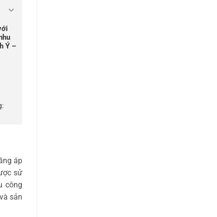
với
 nhu
h Ý –
g:
tăng áp
được sử
u công
 và sản