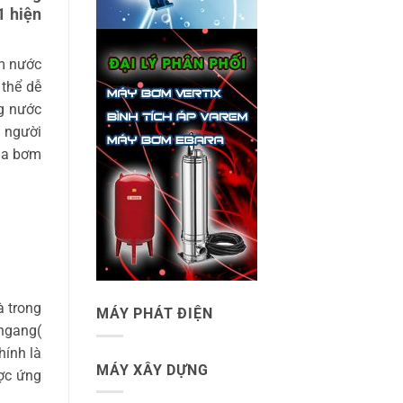
1 hiện
ơm nước
 thể dễ
g nước
c người
mua bơm
à trong
MÁY PHÁT ĐIỆN
ngang(
hính là
MÁY XÂY DỰNG
ợc ứng