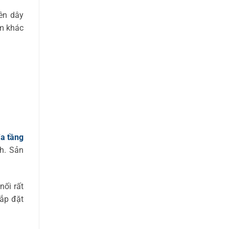
ên dây
ẩm khác
a tầng
h. Sản
nối rất
ắp đặt