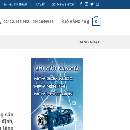
Tài liệu kỹ thuật
Tư vấn
Newsletter
0
02422.145.952 - 0912849968
GIỎ HÀNG /
0
₫
ĐĂNG NHẬP
ng sản
 định,
m tăng