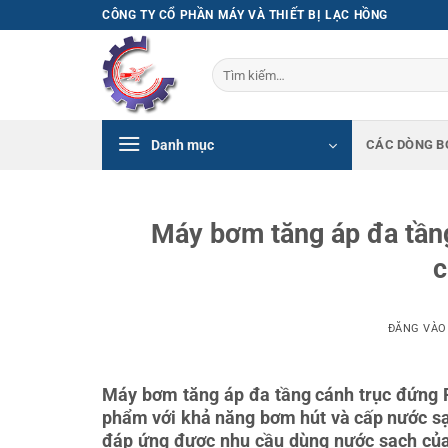
Bỏ
CÔNG TY CỔ PHẦN MÁY VÀ THIẾT BỊ LẠC HỒNG
qua
nội
Tìm
dung
kiếm:
Danh mục
CÁC DÒNG B
Máy bơm tăng áp đa tần
c
ĐĂNG VÀ
Máy bơm tăng áp đa tầng cánh trục đứng 
phẩm với khả năng bơm hút và cấp nước sạch
đáp ứng được nhu cầu dùng nước sạch của