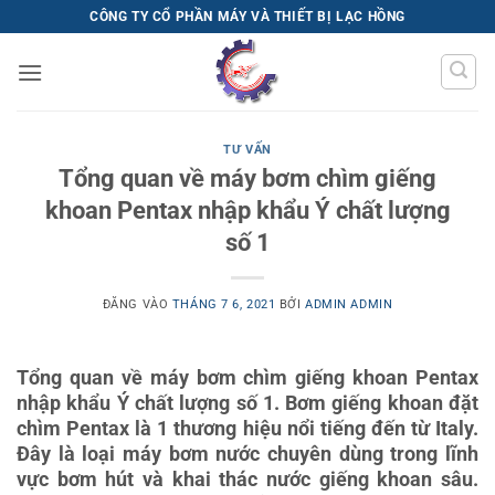
Bỏ
CÔNG TY CỔ PHẦN MÁY VÀ THIẾT BỊ LẠC HỒNG
qua
nội
dung
TƯ VẤN
Tổng quan về máy bơm chìm giếng
khoan Pentax nhập khẩu Ý chất lượng
số 1
ĐĂNG VÀO
THÁNG 7 6, 2021
BỞI
ADMIN ADMIN
Tổng quan về máy bơm chìm giếng khoan Pentax
nhập khẩu Ý chất lượng số 1. Bơm giếng khoan đặt
chìm Pentax là 1 thương hiệu nổi tiếng đến từ Italy.
Đây là loại máy bơm nước chuyên dùng trong lĩnh
vực bơm hút và khai thác nước giếng khoan sâu.