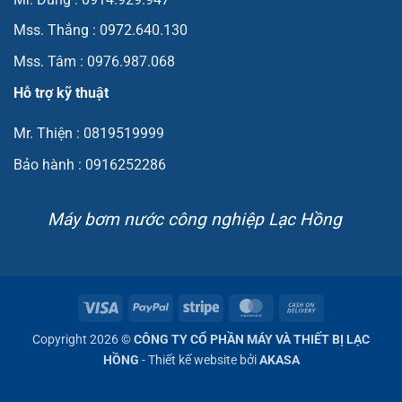
Mss. Thắng : 0972.640.130
Mss. Tâm : 0976.987.068
Hỗ trợ kỹ thuật
Mr. Thiện : 0819519999
Bảo hành : 0916252286
Máy bơm nước công nghiệp Lạc Hồng
Visa
PayPal
Stripe
MasterCard
Cash
On
Copyright 2026 ©
CÔNG TY CỔ PHẦN MÁY VÀ THIẾT BỊ LẠC
Delivery
HỒNG
- Thiết kế website bởi
AKASA