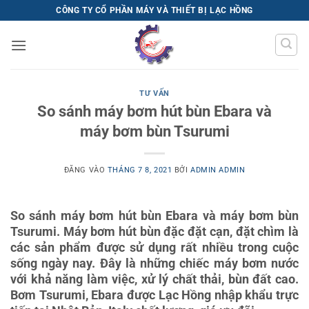
Bỏ
CÔNG TY CỔ PHẦN MÁY VÀ THIẾT BỊ LẠC HỒNG
qua
nội
dung
TƯ VẤN
So sánh máy bơm hút bùn Ebara và
máy bơm bùn Tsurumi
ĐĂNG VÀO
THÁNG 7 8, 2021
BỞI
ADMIN ADMIN
So sánh máy bơm hút bùn Ebara và máy bơm bùn
Tsurumi. Máy bơm hút bùn đặc đặt cạn, đặt chìm là
các sản phẩm được sử dụng rất nhiều trong cuộc
sống ngày nay. Đây là những chiếc máy bơm nước
với khả năng làm việc, xử lý chất thải, bùn đất cao.
Bơm Tsurumi, Ebara được Lạc Hồng nhập khẩu trực