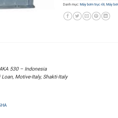
Danh mục:
Máy bơm trục rời
,
Máy bơm
4KA 530 – Indonesia
oan, Motive-Italy, Shakti-Italy
FSHA