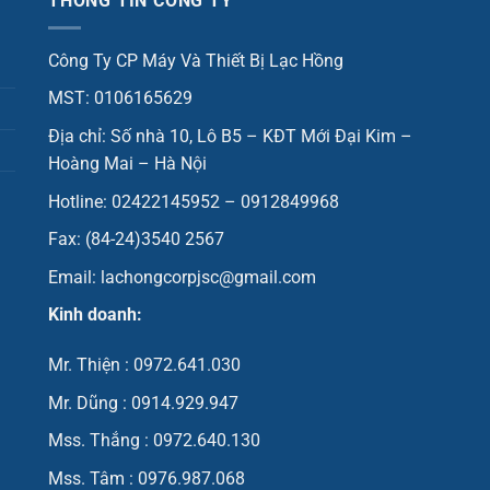
THÔNG TIN CÔNG TY
Công Ty CP Máy Và Thiết Bị Lạc Hồng
MST: 0106165629
Địa chỉ: Số nhà 10, Lô B5 – KĐT Mới Đại Kim –
Hoàng Mai – Hà Nội
Hotline: 02422145952 – 0912849968
Fax: (84-24)3540 2567
Email: lachongcorpjsc@gmail.com
Kinh doanh:
Mr. Thiện : 0972.641.030
Mr. Dũng : 0914.929.947
Mss. Thắng : 0972.640.130
Mss. Tâm : 0976.987.068