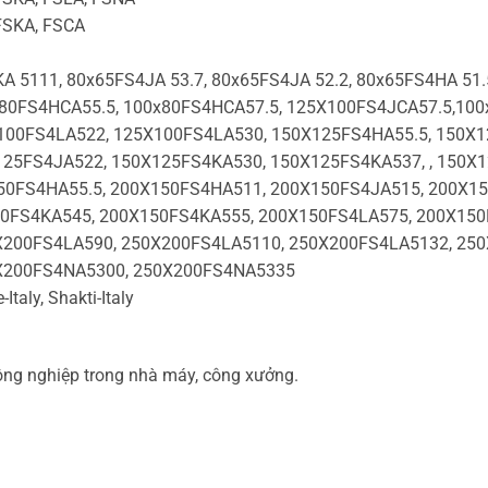
FSKA, FSCA
A 5111, 80x65FS4JA 53.7, 80x65FS4JA 52.2, 80x65FS4HA 51.
x80FS4HCA55.5, 100x80FS4HCA57.5, 125X100FS4JCA57.5,10
100FS4LA522, 125X100FS4LA530, 150X125FS4HA55.5, 150X1
125FS4JA522, 150X125FS4KA530, 150X125FS4KA537, , 150X
0FS4HA55.5, 200X150FS4HA511, 200X150FS4JA515, 200X150
0FS4KA545, 200X150FS4KA555, 200X150FS4LA575, 200X150
200FS4LA590, 250X200FS4LA5110, 250X200FS4LA5132, 25
X200FS4NA5300, 250X200FS4NA5335
taly, Shakti-Italy
ông nghiệp trong nhà máy, công xưởng.