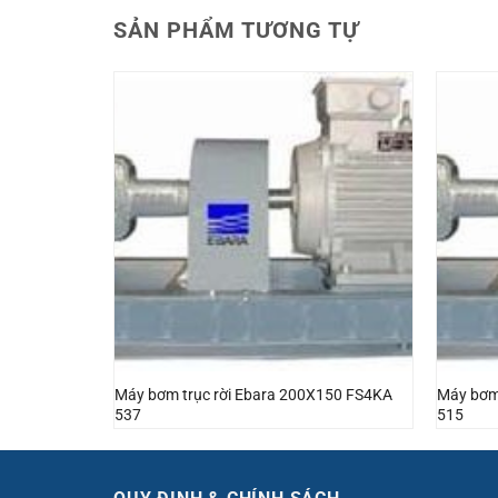
SẢN PHẨM TƯƠNG TỰ
X150 FS4NA
Máy bơm trục rời Ebara 200X150 FS4KA
Máy bơm
537
515