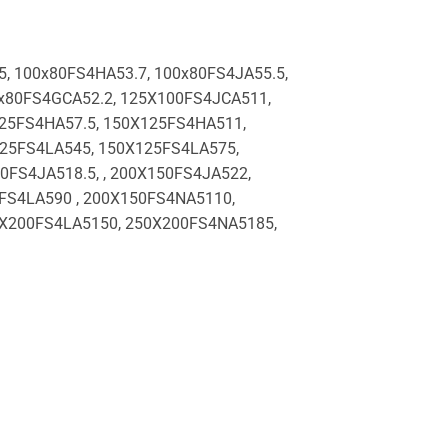
5, 100x80FS4HA53.7, 100x80FS4JA55.5,
0x80FS4GCA52.2, 125X100FS4JCA511,
25FS4HA57.5, 150X125FS4HA511,
125FS4LA545, 150X125FS4LA575,
FS4JA518.5, , 200X150FS4JA522,
FS4LA590 , 200X150FS4NA5110,
0X200FS4LA5150, 250X200FS4NA5185,