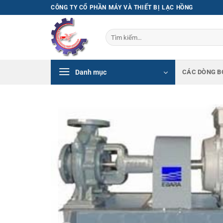
Bỏ
CÔNG TY CỔ PHẦN MÁY VÀ THIẾT BỊ LẠC HỒNG
qua
nội
Tìm
dung
kiếm:
Danh mục
CÁC DÒNG B