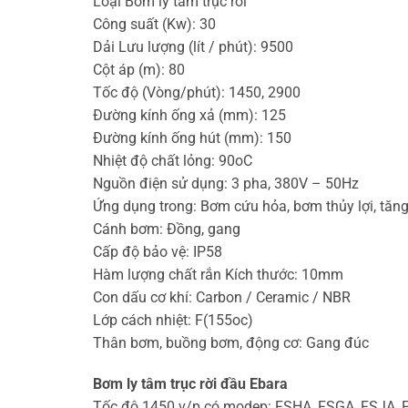
Loại Bơm ly tâm trục rời
Công suất (Kw): 30
Dải Lưu lượng (lít / phút): 9500
Cột áp (m): 80
Tốc độ (Vòng/phút): 1450, 2900
Đường kính ống xả (mm): 125
Đường kính ống hút (mm): 150
Nhiệt độ chất lỏng: 90oC
Nguồn điện sử dụng: 3 pha, 380V – 50Hz
Ứng dụng trong: Bơm cứu hỏa, bơm thủy lợi, tăn
Cánh bơm: Đồng, gang
Cấp độ bảo vệ: IP58
Hàm lượng chất rắn Kích thước: 10mm
Con dấu cơ khí: Carbon / Ceramic / NBR
Lớp cách nhiệt: F(155oc)
Thân bơm, buồng bơm, động cơ: Gang đúc
Bơm ly tâm trục rời đầu Ebara
Tốc độ 1450 v/p có modep: FSHA, FSGA, FSJA, 