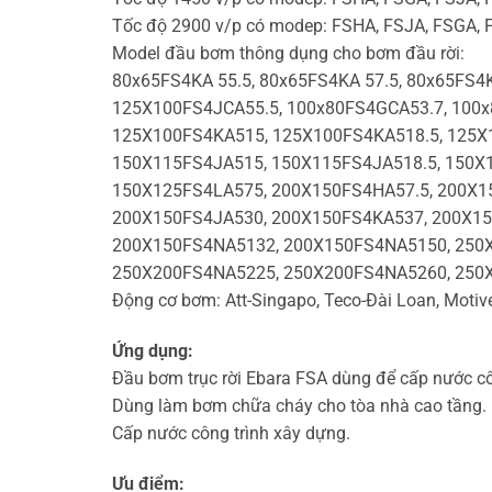
Tốc độ 2900 v/p có modep: FSHA, FSJA, FSGA, 
Model đầu bơm thông dụng cho bơm đầu rời:
80x65FS4KA 55.5, 80x65FS4KA 57.5, 80x65FS4K
125X100FS4JCA55.5, 100x80FS4GCA53.7, 100
125X100FS4KA515, 125X100FS4KA518.5, 125X
150X115FS4JA515, 150X115FS4JA518.5, 150X
150X125FS4LA575, 200X150FS4HA57.5, 200X15
200X150FS4JA530, 200X150FS4KA537, 200X15
200X150FS4NA5132, 200X150FS4NA5150, 250X
250X200FS4NA5225, 250X200FS4NA5260, 250
Động cơ bơm: Att-Singapo, Teco-Đài Loan, Motive-I
Ứng dụng:
Đầu bơm trục rời Ebara FSA dùng để cấp nước c
Dùng làm bơm chữa cháy cho tòa nhà cao tầng.
Cấp nước công trình xây dựng.
Ưu điểm: