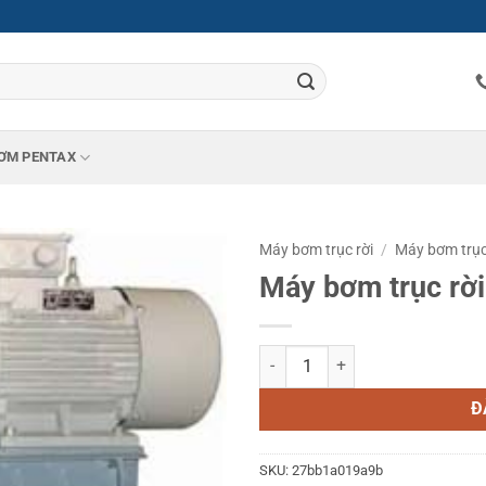
ƠM PENTAX
Máy bơm trục rời
/
Máy bơm trục
Máy bơm trục rờ
Máy bơm trục rời Ebara 150X125
Đ
SKU:
27bb1a019a9b