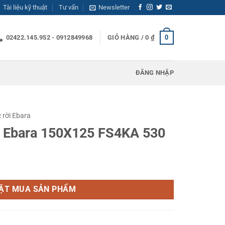
Tài liệu kỹ thuật
Tư vấn
Newsletter
0
02422.145.952 - 0912849968
GIỎ HÀNG /
0
₫
ĐĂNG NHẬP
 rời Ebara
i Ebara 150X125 FS4KA 530
 FS4KA 530 số lượng
ẶT MUA SẢN PHẨM