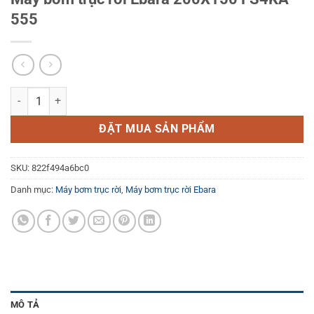
555
Máy bơm trục rời Ebara 200X150 FS4KA 555 số lượng
ĐẶT MUA SẢN PHẨM
SKU:
822f494a6bc0
Danh mục:
Máy bơm trục rời
,
Máy bơm trục rời Ebara
MÔ TẢ