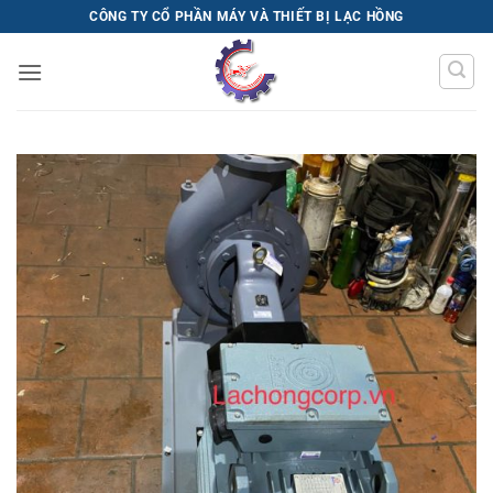
Bỏ
CÔNG TY CỔ PHẦN MÁY VÀ THIẾT BỊ LẠC HỒNG
qua
nội
dung