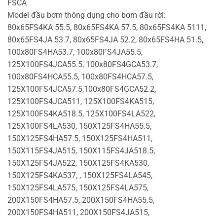
FSCA
Model đầu bơm thông dụng cho bơm đầu rời:
80x65FS4KA 55.5, 80x65FS4KA 57.5, 80x65FS4KA 5111,
80x65FS4JA 53.7, 80x65FS4JA 52.2, 80x65FS4HA 51.5,
100x80FS4HA53.7, 100x80FS4JA55.5,
125X100FS4JCA55.5, 100x80FS4GCA53.7,
100x80FS4HCA55.5, 100x80FS4HCA57.5,
125X100FS4JCA57.5,100x80FS4GCA52.2,
125X100FS4JCA511, 125X100FS4KA515,
125X100FS4KA518.5, 125X100FS4LA522,
125X100FS4LA530, 150X125FS4HA55.5,
150X125FS4HA57.5, 150X125FS4HA511,
150X115FS4JA515, 150X115FS4JA518.5,
150X125FS4JA522, 150X125FS4KA530,
150X125FS4KA537, , 150X125FS4LA545,
150X125FS4LA575, 150X125FS4LA575,
200X150FS4HA57.5, 200X150FS4HA55.5,
200X150FS4HA511, 200X150FS4JA515,