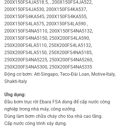
200X150FS4JA518.5, , 200X150FS4JA522,
200X150FS4JA530, 200X150FS4KA537,
200X150FS4KA545, 200X150FS4KA555,
200X150FS4LA575, 200X150FS4LA590 ,
200X150FS4NA5110, 200X150FS4NA5132,
200X150FS4NA5150, 250X200FS4LA590,
250X200FS4LA5110, 250X200FS4LA5132,
250X200FS4LA5150, 250X200FS4NA5185,
250X200FS4NA5225, 250X200FS4NA5260,
250X200FS4NA5300, 250X200FS4NA5335
Động cơ bơm: Att-Singapo, Teco-Đài Loan, Motive-Italy,
Shakti-Italy
Ứng dụng:
Đầu bơm trục rời Ebara FSA dùng để cấp nước công
nghiệp trong nhà máy, công xưởng.
Dùng làm bơm chữa cháy cho tòa nhà cao tầng.
Cấp nước công trình xây dựng.