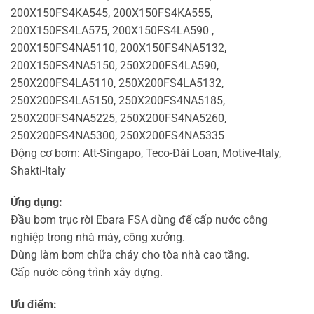
200X150FS4KA545, 200X150FS4KA555,
200X150FS4LA575, 200X150FS4LA590 ,
200X150FS4NA5110, 200X150FS4NA5132,
200X150FS4NA5150, 250X200FS4LA590,
250X200FS4LA5110, 250X200FS4LA5132,
250X200FS4LA5150, 250X200FS4NA5185,
250X200FS4NA5225, 250X200FS4NA5260,
250X200FS4NA5300, 250X200FS4NA5335
Động cơ bơm: Att-Singapo, Teco-Đài Loan, Motive-Italy,
Shakti-Italy
Ứng dụng:
Đầu bơm trục rời Ebara FSA dùng để cấp nước công
nghiệp trong nhà máy, công xưởng.
Dùng làm bơm chữa cháy cho tòa nhà cao tầng.
Cấp nước công trình xây dựng.
Ưu điểm: