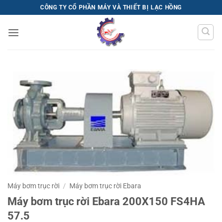
Bỏ
CÔNG TY CỔ PHẦN MÁY VÀ THIẾT BỊ LẠC HỒNG
qua
nội
dung
Máy bơm trục rời
/
Máy bơm trục rời Ebara
Máy bơm trục rời Ebara 200X150 FS4HA
57.5