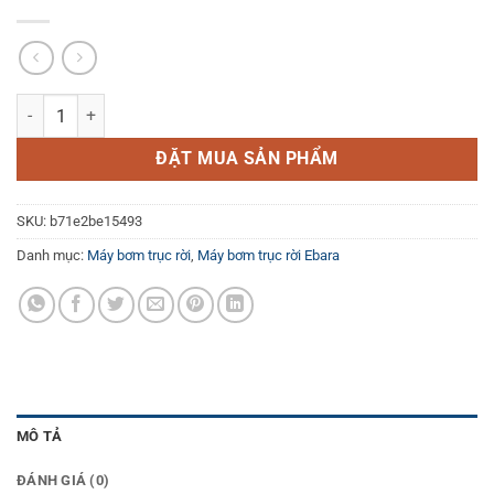
Máy bơm trục rời Ebara 200X150 FS4HA 57.5 số lượng
ĐẶT MUA SẢN PHẨM
SKU:
b71e2be15493
Danh mục:
Máy bơm trục rời
,
Máy bơm trục rời Ebara
MÔ TẢ
ĐÁNH GIÁ (0)