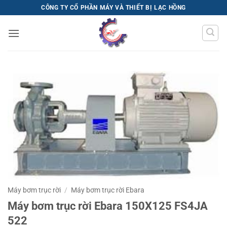
Bỏ
CÔNG TY CỔ PHẦN MÁY VÀ THIẾT BỊ LẠC HỒNG
qua
nội
dung
Máy bơm trục rời
/
Máy bơm trục rời Ebara
Máy bơm trục rời Ebara 150X125 FS4JA
522