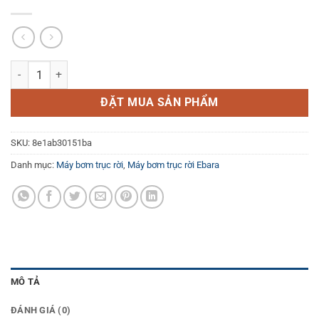
Máy bơm trục rời Ebara 150X125 FS4JA 522 số lượng
ĐẶT MUA SẢN PHẨM
SKU:
8e1ab30151ba
Danh mục:
Máy bơm trục rời
,
Máy bơm trục rời Ebara
MÔ TẢ
ĐÁNH GIÁ (0)