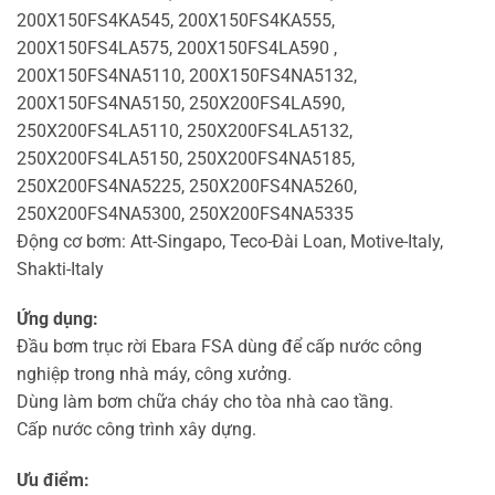
200X150FS4KA545, 200X150FS4KA555,
200X150FS4LA575, 200X150FS4LA590 ,
200X150FS4NA5110, 200X150FS4NA5132,
200X150FS4NA5150, 250X200FS4LA590,
250X200FS4LA5110, 250X200FS4LA5132,
250X200FS4LA5150, 250X200FS4NA5185,
250X200FS4NA5225, 250X200FS4NA5260,
250X200FS4NA5300, 250X200FS4NA5335
Động cơ bơm: Att-Singapo, Teco-Đài Loan, Motive-Italy,
Shakti-Italy
Ứng dụng:
Đầu bơm trục rời Ebara FSA dùng để cấp nước công
nghiệp trong nhà máy, công xưởng.
Dùng làm bơm chữa cháy cho tòa nhà cao tầng.
Cấp nước công trình xây dựng.
Ưu điểm: