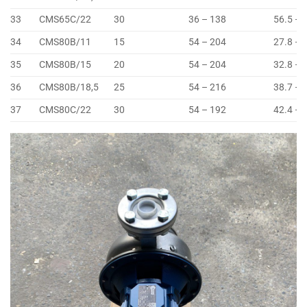
33
CMS65C/22
30
36 – 138
56.5 – 
34
CMS80B/11
15
54 – 204
27.8 – 
35
CMS80B/15
20
54 – 204
32.8 – 
36
CMS80B/18,5
25
54 – 216
38.7 – 
37
CMS80C/22
30
54 – 192
42.4 – 