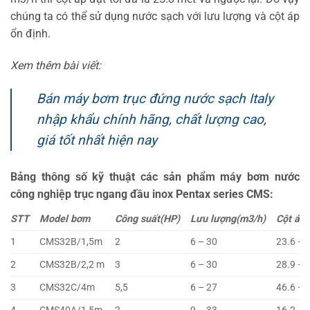
chúng ta có thể sử dụng nước sạch với lưu lượng và cột áp
ổn định.
Xem thêm bài viết:
Bán máy bơm trục đứng nước sạch Italy
nhập khẩu chính hãng, chất lượng cao,
giá tốt nhất hiện nay
Bảng thông số kỹ thuật các sản phẩm máy bơm nước
công nghiệp trục ngang đầu inox Pentax series CMS:
STT
Model bơm
Công suất(HP)
Lưu lượng(m3/h)
Cột áp(
1
CMS32B/1,5m
2
6 – 30
23.6 – 
2
CMS32B/2,2 m
3
6 – 30
28.9 – 
3
CMS32C/4m
5,5
6 – 27
46.6 – 