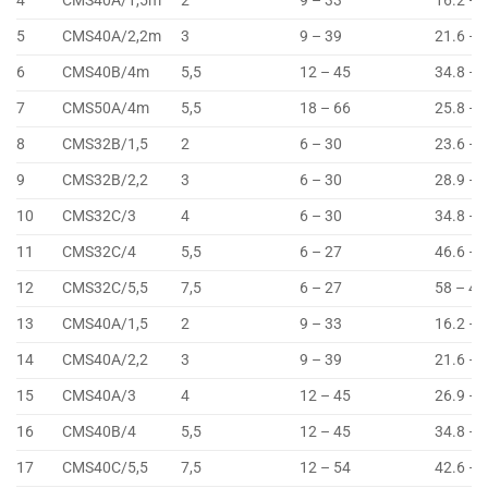
4
CMS40A/1,5m
2
9 – 33
16.2 – 
5
CMS40A/2,2m
3
9 – 39
21.6 – 
6
CMS40B/4m
5,5
12 – 45
34.8 – 
7
CMS50A/4m
5,5
18 – 66
25.8 – 
8
CMS32B/1,5
2
6 – 30
23.6 – 
9
CMS32B/2,2
3
6 – 30
28.9 – 
10
CMS32C/3
4
6 – 30
34.8 – 
11
CMS32C/4
5,5
6 – 27
46.6 – 
12
CMS32C/5,5
7,5
6 – 27
58 – 48
13
CMS40A/1,5
2
9 – 33
16.2 – 
14
CMS40A/2,2
3
9 – 39
21.6 – 
15
CMS40A/3
4
12 – 45
26.9 – 
16
CMS40B/4
5,5
12 – 45
34.8 – 
17
CMS40C/5,5
7,5
12 – 54
42.6 – 