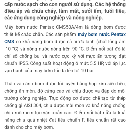
cấp nước sạch cho con người sử dụng. Các hệ thống
điều áp và chữa cháy, làm mát, sưởi ấm, tưới tiêu,
các ứng dụng công nghiệp và nông nghiệp.
Máy bơm nước Pentax CMS50A/4m là dòng bơm được
thiết kế chắc chắn. Các sản phẩm
máy bơm nước Pentax
CMS
có khả năng bơm được cả nước lạnh (chất lỏng âm
-10 °C) và nóng nước nóng trên 90 °C. Điểm nổi bật đó là
chỉ số chống bụi và nước cực kỳ với mực ấn tượng đạt
chuẩn IP55. Công suất hoạt động ở mức 5.5 HP, với áp lực
vận hành của máy bơm tối đa lên tới 10 bar.
Thân và cánh bơm được tôi luyện bằng hợp kim siêu bền,
chống ăn mòn, độ cứng cao và chịu được va đập do môi
trường công nghiệp. Trục động cơ được chế tạo từ thép
chống gỉ AISI 304, chịu được mài mòn và khả năng chống
chịu mô mem lực vặn xoắn cao. Điểm nổi bật nữa là khả
năng chịu quá nhiệt đạt tiêu chuẩn F, tiêu chuẩn rất cao
dành cho cho máy bơm.