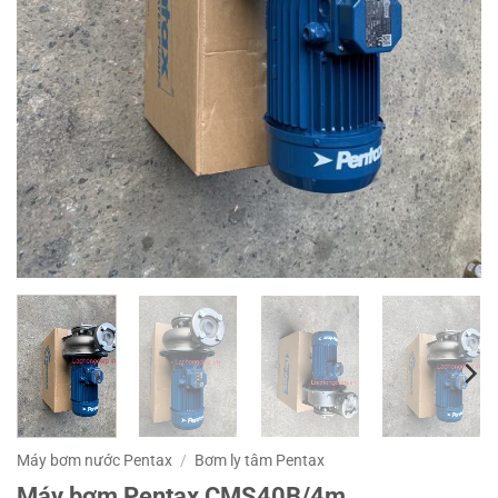
Máy bơm nước Pentax
/
Bơm ly tâm Pentax
Máy bơm Pentax CMS40B/4m