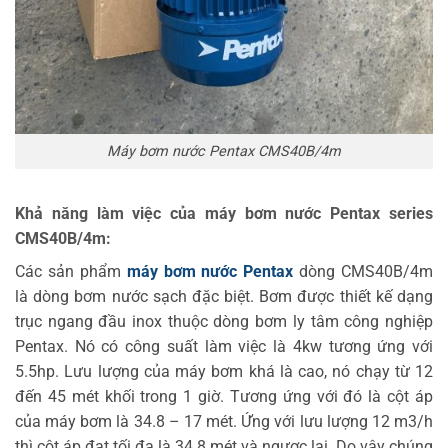
Máy bơm nước Pentax CMS40B/4m
Khả năng làm việc của máy bơm nước Pentax series
CMS40B/4m:
Các sản phẩm
máy bơm nước Pentax
dòng CMS40B/4m
là dòng bơm nước sạch đặc biệt. Bơm được thiết kế dạng
trục ngang đầu inox thuộc dòng bơm ly tâm công nghiệp
Pentax. Nó có công suất làm việc là 4kw tương ứng với
5.5hp. Lưu lượng của máy bơm khá là cao, nó chạy từ 12
đến 45 mét khối trong 1 giờ. Tương ứng với đó là cột áp
của máy bơm là 34.8 – 17 mét. Ứng với lưu lượng 12 m3/h
thì cột áp đạt tối đa là 34.8 mét và ngược lại. Do vậy chúng