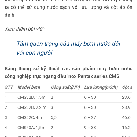
ta có thể sử dụng nước sạch với lưu lượng và cột áp ổn
định.
Xem thêm bài viết:
Tầm quan trọng của máy bơm nước đối
với con người
Bảng thông số kỹ thuật các sản phẩm máy bơm nước
công nghiệp trục ngang đầu inox Pentax series CMS:
STT
Model bơm
Công suất(HP)
Lưu lượng(m3/h)
Cột áp(
1
CMS32B/1,5m
2
6 – 30
23.6 – 
2
CMS32B/2,2 m
3
6 – 30
28.9 – 
3
CMS32C/4m
5,5
6 – 27
46.6 – 
4
CMS40A/1,5m
2
9 – 33
16.2 – 