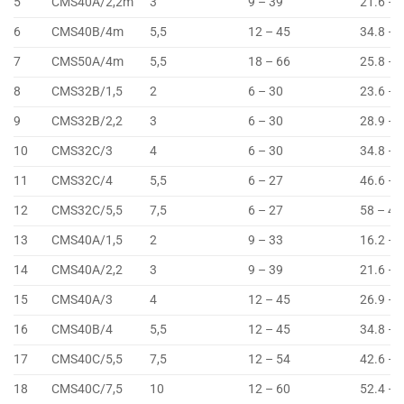
5
CMS40A/2,2m
3
9 – 39
21.6 – 
6
CMS40B/4m
5,5
12 – 45
34.8 – 
7
CMS50A/4m
5,5
18 – 66
25.8 – 
8
CMS32B/1,5
2
6 – 30
23.6 – 
9
CMS32B/2,2
3
6 – 30
28.9 – 
10
CMS32C/3
4
6 – 30
34.8 – 
11
CMS32C/4
5,5
6 – 27
46.6 – 
12
CMS32C/5,5
7,5
6 – 27
58 – 48
13
CMS40A/1,5
2
9 – 33
16.2 – 
14
CMS40A/2,2
3
9 – 39
21.6 – 
15
CMS40A/3
4
12 – 45
26.9 – 
16
CMS40B/4
5,5
12 – 45
34.8 – 
17
CMS40C/5,5
7,5
12 – 54
42.6 – 
18
CMS40C/7,5
10
12 – 60
52.4 – 