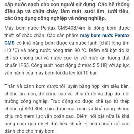
cấp nước sạch cho con người sử dụng. Các hệ thống
điều áp và chữa cháy, làm mát, sưởi ấm, tưới tiêu,
các ứng dụng công nghiệp và nông nghiệp.
Máy bơm nước Pentax CMS40B/4m là dòng bơm được
thiết kế chắc chắn. Các sản phẩm
máy bơm nước Pentax
CMS
có khả năng bơm được cả nước lạnh (chất lỏng âm
-10 °C) và nóng nước nóng trên 90 °C. Điểm nổi bật đó là
chỉ số chống bụi và nước cực kỳ với mực ấn tượng đạt
chuẩn IP55. Công suất hoạt động ở mức 5.5 HP, với áp lực
vận hành của máy bơm tối đa lên tới 10 bar.
Thân và cánh bơm được tôi luyện bằng hợp kim siêu bền,
chống ăn mòn, độ cứng cao và chịu được va đập do môi
trường công nghiệp. Trục động cơ được chế tạo từ thép
chống gỉ AISI 304, chịu được mài mòn và khả năng chống
chịu mô mem lực vặn xoắn cao. Điểm nổi bật nữa là khả
năng chịu quá nhiệt đạt tiêu chuẩn F, tiêu chuẩn rất cao
dành cho cho máy bơm.