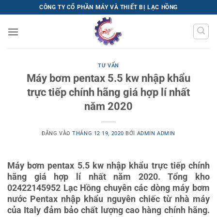
Bỏ
CÔNG TY CỔ PHẦN MÁY VÀ THIẾT BỊ LẠC HỒNG
qua
nội
dung
TƯ VẤN
Máy bơm pentax 5.5 kw nhập khẩu
trực tiếp chính hãng giá hợp lí nhất
năm 2020
ĐĂNG VÀO
THÁNG 12 19, 2020
BỞI
ADMIN ADMIN
Máy bơm pentax 5.5 kw nhập khẩu trực tiếp chính
hãng giá hợp lí nhất năm 2020. Tổng kho
02422145952 Lạc Hồng chuyên các dòng máy bơm
nước Pentax nhập khẩu nguyên chiếc từ nhà máy
của Italy đảm bảo chất lượng cao hàng chính hãng.