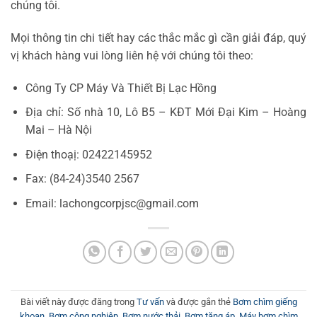
chúng tôi.
Mọi thông tin chi tiết hay các thắc mắc gì cần giải đáp, quý
vị khách hàng vui lòng liên hệ với chúng tôi theo:
Công Ty CP Máy Và Thiết Bị Lạc Hồng
Địa chỉ: Số nhà 10, Lô B5 – KĐT Mới Đại Kim – Hoàng
Mai – Hà Nội
Điện thoạị: 02422145952
Fax: (84-24)3540 2567
Email: lachongcorpjsc@gmail.com
Bài viết này được đăng trong
Tư vấn
và được gắn thẻ
Bơm chìm giếng
khoan
,
Bơm công nghiệp
,
Bơm nước thải
,
Bơm tăng áp
,
Máy bơm chìm