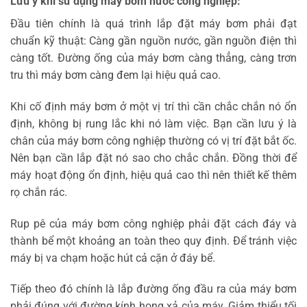
Lưu ý khi sử dụng máy bơm nước công nghiệp:
Đầu tiên chính là quá trình lắp đặt máy bơm phải đạt
chuẩn kỹ thuật: Càng gần nguồn nước, gần nguồn điện thì
càng tốt. Đường ống của máy bơm càng thẳng, càng trơn
tru thì máy bơm càng đem lại hiệu quả cao.
Khi cố định máy bơm ở một vị trí thì cần chắc chắn nó ổn
định, không bị rung lắc khi nó làm việc. Bạn cần lưu ý là
chân của máy bơm công nghiệp thường có vị trí đặt bắt ốc.
Nên bạn cần lắp đặt nó sao cho chắc chắn. Đồng thời để
máy hoạt động ổn định, hiệu quả cao thì nên thiết kế thêm
rọ chắn rác.
Rup pê của máy bơm công nghiệp phải đặt cách đáy và
thành bể một khoảng an toàn theo quy định. Để tránh việc
máy bị va chạm hoặc hút cả cặn ở đáy bể.
Tiếp theo đó chính là lắp đường ống đầu ra của máy bơm
phải đúng với đường kính họng xả của máy. Giảm thiểu tối