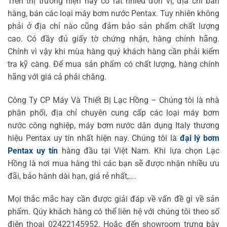
Trên thị trường hiện nay có rất nhiều đơn vị, địa chỉ bán
hàng, bán các loại máy bơm nước Pentax. Tuy nhiên không
phải ở địa chỉ nào cũng đảm bảo sản phẩm chất lượng
cao. Có đầy đủ giấy tờ chứng nhận, hàng chính hãng.
Chính vì vậy khi mùa hàng quý khách hàng cần phải kiểm
tra kỹ càng. Để mua sản phẩm có chất lượng, hàng chính
hãng với giá cả phải chăng.
Công Ty CP Máy Và Thiết Bị Lạc Hồng – Chúng tôi là nhà
phân phối, địa chỉ chuyên cung cấp các loại máy bơm
nước công nghiệp, máy bơm nước dân dụng Italy thương
hiệu Pentax uy tín nhất hiện nay. Chúng tôi là
đại lý bơm
Pentax uy tín
hàng đầu tại Việt Nam. Khi lựa chọn Lạc
Hồng là nơi mua hàng thì các bạn sẽ được nhận nhiều ưu
đãi, bảo hành dài hạn, giá rẻ nhất,….
Mọi thắc mắc hay cần được giải đáp về vấn đề gì về sản
phẩm. Qúy khách hàng có thể liên hệ với chúng tôi theo số
điện thoại 02422145952. Hoặc đến showroom trưng bày