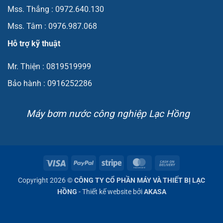
Mss. Thắng : 0972.640.130
Mss. Tâm : 0976.987.068
Hỗ trợ kỹ thuật
Mr. Thiện : 0819519999
Bảo hành : 0916252286
Máy bơm nước công nghiệp Lạc Hồng
Visa
PayPal
Stripe
MasterCard
Cash
On
Copyright 2026 ©
CÔNG TY CỔ PHẦN MÁY VÀ THIẾT BỊ LẠC
Delivery
HỒNG
- Thiết kế website bởi
AKASA