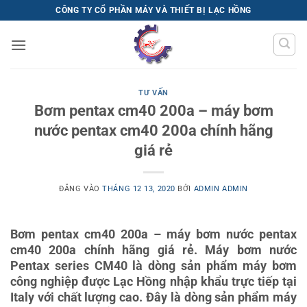
Bỏ
CÔNG TY CỔ PHẦN MÁY VÀ THIẾT BỊ LẠC HỒNG
qua
nội
dung
TƯ VẤN
Bơm pentax cm40 200a – máy bơm
nước pentax cm40 200a chính hãng
giá rẻ
ĐĂNG VÀO
THÁNG 12 13, 2020
BỞI
ADMIN ADMIN
Bơm pentax cm40 200a – máy bơm nước pentax
cm40 200a chính hãng giá rẻ. Máy bơm nước
Pentax series CM40 là dòng sản phẩm máy bơm
công nghiệp được Lạc Hồng nhập khẩu trực tiếp tại
Italy với chất lượng cao. Đây là dòng sản phẩm máy