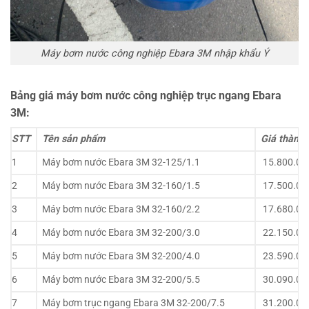
Máy bơm nước công nghiệp Ebara 3M nhập khẩu Ý
Bảng giá máy bơm nước công nghiệp trục ngang Ebara
3M:
STT
Tên sản phẩm
Giá thành(
1
Máy bơm nước Ebara 3M 32-125/1.1
15.800.00
2
Máy bơm nước Ebara 3M 32-160/1.5
17.500.00
3
Máy bơm nước Ebara 3M 32-160/2.2
17.680.00
4
Máy bơm nước Ebara 3M 32-200/3.0
22.150.00
5
Máy bơm nước Ebara 3M 32-200/4.0
23.590.00
6
Máy bơm nước Ebara 3M 32-200/5.5
30.090.00
7
Máy bơm trục ngang Ebara 3M 32-200/7.5
31.200.00