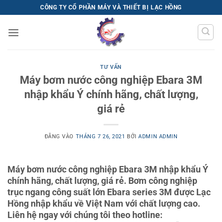
Bỏ
CÔNG TY CỔ PHẦN MÁY VÀ THIẾT BỊ LẠC HỒNG
qua
nội
dung
TƯ VẤN
Máy bơm nước công nghiệp Ebara 3M
nhập khẩu Ý chính hãng, chất lượng,
giá rẻ
ĐĂNG VÀO
THÁNG 7 26, 2021
BỞI
ADMIN ADMIN
Máy bơm nước công nghiệp Ebara 3M nhập khẩu Ý
chính hãng, chất lượng, giá rẻ. Bơm công nghiệp
trục ngang công suất lớn Ebara series 3M được Lạc
Hồng nhập khẩu về Việt Nam với chất lượng cao.
Liên hệ ngay với chúng tôi theo hotline: