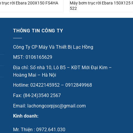
 trục rời Ebara 200X150 FS4HA
Máy bơm trục rời Ebara 150X125
522
THÔNG TIN CÔNG TY
Công Ty CP Máy Và Thiết Bị Lạc Hồng
MST: 0106165629
Địa chỉ: Số nhà 10, Lô B5 – KĐT Mới Đại Kim –
Hoàng Mai – Hà Nội
Hotline: 02422145952 – 0912849968
Fax: (84-24)3540 2567
Email: lachongcorpjsc@gmail.com
Kinh doanh:
Mr. Thiện : 0972.641.030