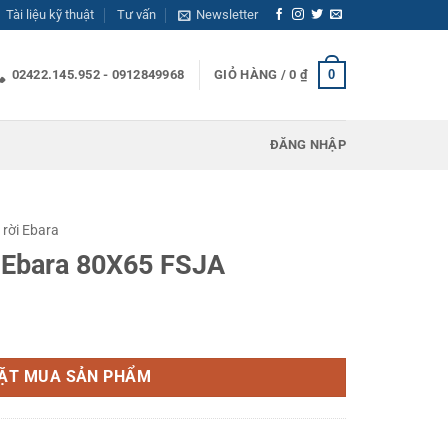
Tài liệu kỹ thuật
Tư vấn
Newsletter
0
02422.145.952 - 0912849968
GIỎ HÀNG /
0
₫
ĐĂNG NHẬP
 rời Ebara
i Ebara 80X65 FSJA
JA số lượng
ẶT MUA SẢN PHẨM