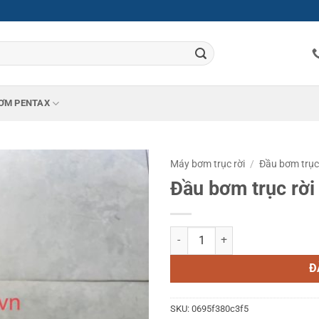
ƠM PENTAX
Máy bơm trục rời
/
Đầu bơm trục
Đầu bơm trục rờ
Đầu bơm trục rời Ebara 80X65 FS
Đ
SKU:
0695f380c3f5