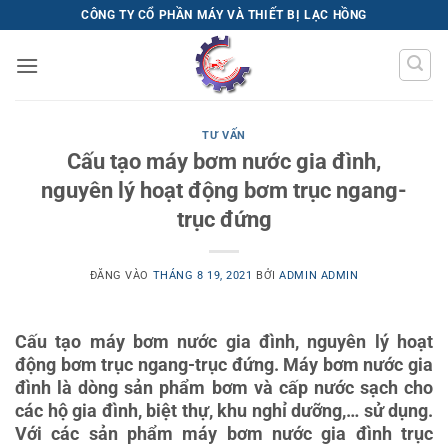
Bỏ
CÔNG TY CỔ PHẦN MÁY VÀ THIẾT BỊ LẠC HỒNG
qua
nội
dung
TƯ VẤN
Cấu tạo máy bơm nước gia đình,
nguyên lý hoạt động bơm trục ngang-
trục đứng
ĐĂNG VÀO
THÁNG 8 19, 2021
BỞI
ADMIN ADMIN
Cấu tạo máy bơm nước gia đình, nguyên lý hoạt
động bơm trục ngang-trục đứng. Máy bơm nước gia
đình là dòng sản phẩm bơm và cấp nước sạch cho
các hộ gia đình, biệt thự, khu nghỉ dưỡng,… sử dụng.
Với các sản phẩm máy bơm nước gia đình trục