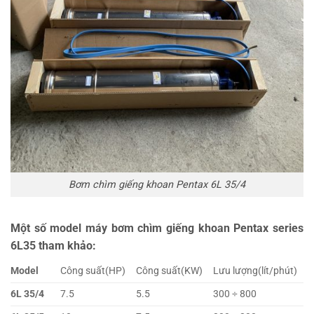
Bơm chìm giếng khoan Pentax 6L 35/4
Một số model máy bơm chìm giếng khoan Pentax series
6L35 tham khảo:
Model
Công suất(HP)
Công suất(KW)
Lưu lượng(lít/phút)
C
6L 35/4
7.5
5.5
300 ÷ 800
4