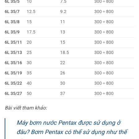
6L 35/5
10
7.5
300 ÷ 800
6
6L 35/7
12.5
9.2
300 ÷ 800
8
6L 35/8
15
11
300 ÷ 800
9
6L 35/9
17.5
13
300 ÷ 800
1
6L 35/11
20
15
300 ÷ 800
1
6L 35/13
25
18.5
300 ÷ 800
1
6L 35/16
30
22
300 ÷ 800
1
6L 35/19
35
26
300 ÷ 800
2
6L 35/22
40
30
300 ÷ 800
2
6L 35/27
50
37
300 ÷ 800
3
Bài viết tham khảo:
Máy bơm nước Pentax được sử dụng ở
đâu? Bơm Pentax có thể sử dụng như thế