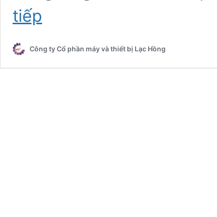
Cấu
tiếp
tạo,
nguyên
tắc
Công ty Cổ phần máy và thiết bị Lạc Hồng
làm
việc
của
máy
bơm
chìm
giếng
khoan
Pentax
nhập
khẩu
Ý