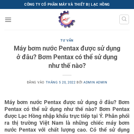
Bỏ
CÔNG TY CỔ PHẦN MÁY VÀ THIẾT BỊ LẠC HỒNG
qua
nội
dung
TƯ VẤN
Máy bơm nước Pentax được sử dụng
ở đâu? Bơm Pentax có thể sử dụng
như thế nào?
ĐĂNG VÀO
THÁNG 5 20, 2022
BỞI
ADMIN ADMIN
Máy bơm nước Pentax được sử dụng ở đâu? Bơm
Pentax có thể sử dụng như thế nào? Bơm Pentax
được Lạc Hồng nhập khẩu trực tiếp tại Ý. Phân phối
ra thị trường Việt Nam là những chiếc máy bơm
nước Pentax với chất lượng cao. Có thể sử dụng