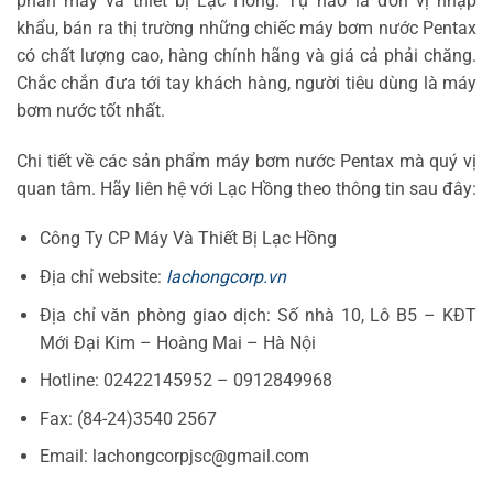
phần máy và thiết bị Lạc Hồng. Tự hào là đơn vị nhập
khẩu, bán ra thị trường những chiếc máy bơm nước Pentax
có chất lượng cao, hàng chính hãng và giá cả phải chăng.
Chắc chắn đưa tới tay khách hàng, người tiêu dùng là máy
bơm nước tốt nhất.
Chi tiết về các sản phẩm máy bơm nước Pentax mà quý vị
quan tâm. Hãy liên hệ với Lạc Hồng theo thông tin sau đây:
Công Ty CP Máy Và Thiết Bị Lạc Hồng
Địa chỉ website:
lachongcorp.vn
Địa chỉ văn phòng giao dịch: Số nhà 10, Lô B5 – KĐT
Mới Đại Kim – Hoàng Mai – Hà Nội
Hotline: 02422145952 – 0912849968
Fax: (84-24)3540 2567
Email: lachongcorpjsc@gmail.com