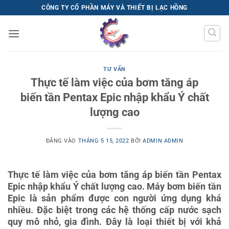
Bỏ
CÔNG TY CỔ PHẦN MÁY VÀ THIẾT BỊ LẠC HỒNG
qua
nội
dung
TƯ VẤN
Thực tế làm việc của bơm tăng áp
biến tần Pentax Epic nhập khẩu Ý chất
lượng cao
ĐĂNG VÀO
THÁNG 5 15, 2022
BỞI
ADMIN ADMIN
Thực tế làm việc của bơm tăng áp biến tần Pentax
Epic nhập khẩu Ý chất lượng cao. Máy bơm biến tần
Epic là sản phẩm được con người ứng dụng khá
nhiều. Đặc biệt trong các hệ thống cấp nước sạch
quy mô nhỏ, gia đình. Đây là loại thiết bị với khả