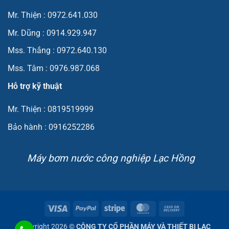
Mr. Thiện : 0972.641.030
Mr. Dũng : 0914.929.947
Mss. Thắng : 0972.640.130
Mss. Tâm : 0976.987.068
Hỗ trợ kỹ thuật
Mr. Thiện : 0819519999
Bảo hành : 0916252286
Máy bơm nước công nghiệp Lạc Hồng
Visa
PayPal
Stripe
MasterCard
Cash
On
Copyright 2026 ©
CÔNG TY CỔ PHẦN MÁY VÀ THIẾT BỊ LẠC