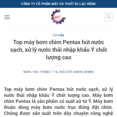
Bỏ
CÔNG TY CỔ PHẦN MÁY VÀ THIẾT BỊ LẠC HỒNG
qua
nội
dung
TƯ VẤN
Top máy bơm chìm Pentax hút nước
sạch, xử lý nước thải nhập khẩu Ý chất
lượng cao
ĐĂNG VÀO
THÁNG 7 16, 2022
BỞI
ADMIN ADMIN
Top máy bơm chìm Pentax hút nước sạch, xử lý
nước thải nhập khẩu Ý chất lượng cao. Máy bơm
chìm Pentax là sản phẩm có xuất xứ từ Ý. Máy bơm
thuộc dòng máy bơm nước trục đứng đặt chìm.
Chúng được sản xuất trên dây chuyền công nghệ