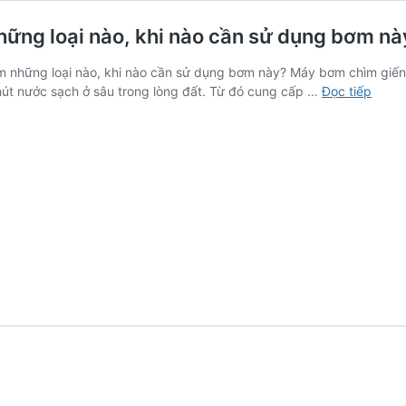
hững loại nào, khi nào cần sử dụng bơm nà
m những loại nào, khi nào cần sử dụng bơm này? Máy bơm chìm giếng
Máy
hút nước sạch ở sâu trong lòng đất. Từ đó cung cấp …
Đọc tiếp
bơm
chìm
giếng
khoa
là
gì,
gồm
nhữn
loại
nào,
khi
nào
cần
sử
dụng
bơm