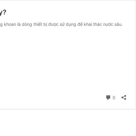
y?
 khoan là dòng thiết bị được sử dụng để khai thác nước sâu.
n
g
Bình luận
0