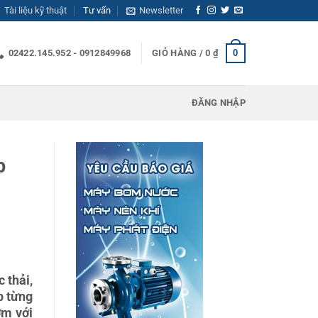
Tài liệu kỹ thuật
Tư vấn
Newsletter
0
02422.145.952 - 0912849968
GIỎ HÀNG /
0
₫
ĐĂNG NHẬP
p
 thải,
p từng
ơm với