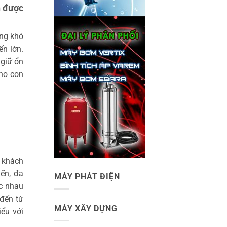
n được
ông khó
ến lớn.
 giữ ổn
cho con
ó khách
ến, đa
MÁY PHÁT ĐIỆN
c nhau
đến từ
MÁY XÂY DỰNG
ểu với