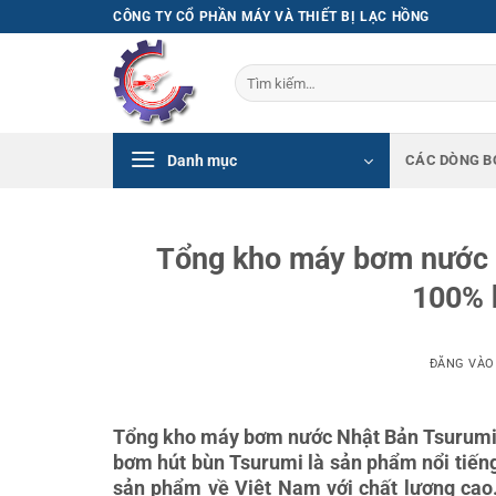
Bỏ
CÔNG TY CỔ PHẦN MÁY VÀ THIẾT BỊ LẠC HỒNG
qua
nội
Tìm
dung
kiếm:
Danh mục
CÁC DÒNG B
Tổng kho máy bơm nước N
100% h
ĐĂNG VÀ
Tổng kho máy bơm nước Nhật Bản Tsurumi n
bơm hút bùn Tsurumi là sản phẩm nổi tiến
sản phẩm về Việt Nam với chất lượng cao.