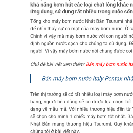
khả năng bơm hút các loại chất lỏng khác 
ứng dụng, sử dụng rất nhiều trong cuộc sốn
Tổng kho máy bơm nước Nhật Bản Tsurumi nhập k
để nhìn thấy sự có mặt của máy bơm nước. Ở các v
Chính vì vậy mà máy bơm nước với con người nó 
định nguồn nước sạch cho chúng ta sử dụng. Đồng
người. Vì vậy máy bơm nước nói chung được coi là
Chủ đề bài viết xem thêm:
Bán máy bơm nước Ital
Bán máy bơm nước Italy Pentax nhập 
Trên thị trường sẽ có rất nhiều loại máy bơm nư
hàng, người tiêu dùng sẽ có được lựa chọn tố
dạng về mẫu mã. Với nhiều thương hiệu đến từ
sẽ chọn cho mình 1 chiếc máy bơm tốt nhất. B
Nhật Bản mang thương hiệu Tsurumi. Quý khác
chúng tôi ở bài viết này.