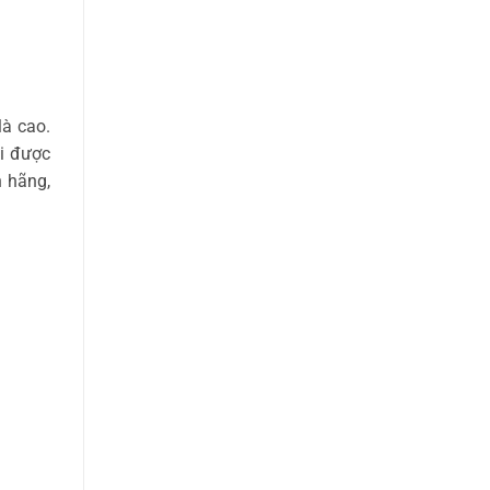
à cao.
mi được
 hãng,