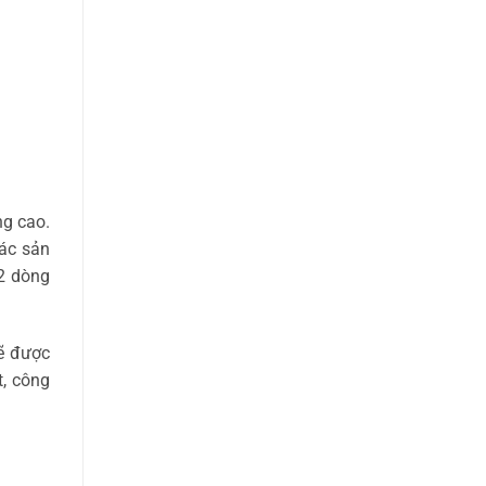
ng cao.
các sản
2 dòng
ẽ được
t, công