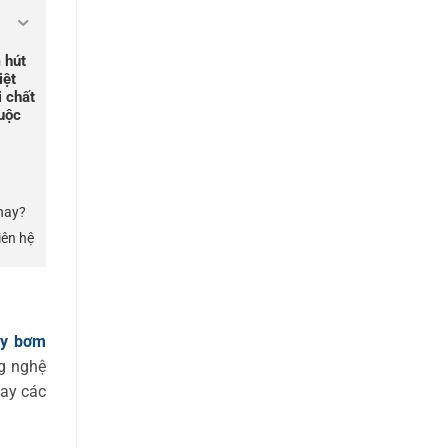
 hút
iệt
i chất
uộc
nay?
iên hệ
y bơm
ng nghệ
tay các