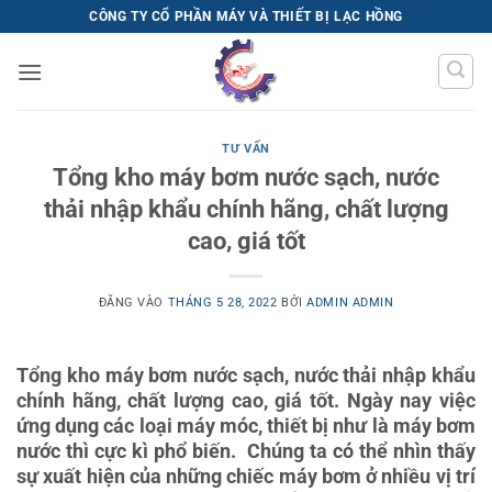
Bỏ
CÔNG TY CỔ PHẦN MÁY VÀ THIẾT BỊ LẠC HỒNG
qua
nội
dung
TƯ VẤN
Tổng kho máy bơm nước sạch, nước
thải nhập khẩu chính hãng, chất lượng
cao, giá tốt
ĐĂNG VÀO
THÁNG 5 28, 2022
BỞI
ADMIN ADMIN
Tổng kho máy bơm nước sạch, nước thải nhập khẩu
chính hãng, chất lượng cao, giá tốt. Ngày nay việc
ứng dụng các loại máy móc, thiết bị như là máy bơm
nước thì cực kì phổ biến. Chúng ta có thể nhìn thấy
sự xuất hiện của những chiếc máy bơm ở nhiều vị trí