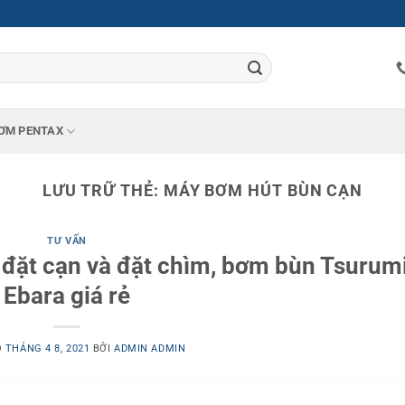
ƠM PENTAX
LƯU TRỮ THẺ:
MÁY BƠM HÚT BÙN CẠN
TƯ VẤN
đặt cạn và đặt chìm, bơm bùn Tsurumi
Ebara giá rẻ
O
THÁNG 4 8, 2021
BỞI
ADMIN ADMIN