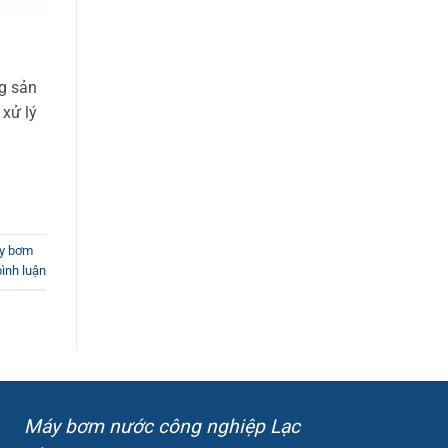
g sản
xử lý
y bơm
bình luận
Máy bơm nước công nghiệp Lạc