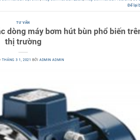
Để lại 
TƯ VẤN
ác dòng máy bơm hút bùn phổ biến trê
thị trường
O
THÁNG 3 1, 2021
BỞI
ADMIN ADMIN