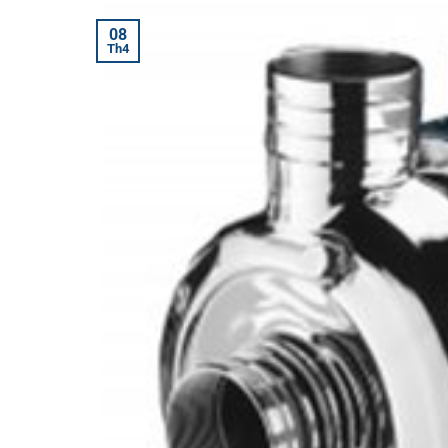
08
Th4