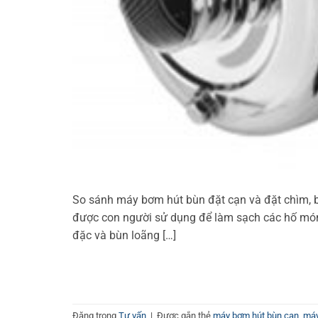
So sánh máy bơm hút bùn đặt cạn và đặt chìm, 
được con người sử dụng để làm sạch các hố mó
đặc và bùn loãng […]
Đăng trong
Tư vấn
|
Được gắn thẻ
máy bơm hút bùn cạn
,
máy