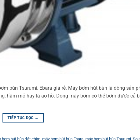
bơm bùn Tsurumi, Ebara giá rẻ. Máy bơm hút bùn là dòng sản 
ng, hầm mỏ hay là ao hồ. Dòng máy bơm có thể bơm được cả 
TIẾP TỤC ĐỌC
→
 bơm hút bùn đặt chìm
,
máy bơm hút bùn Ebara
,
máy bơm hút bùn Tsurumi
,
So 