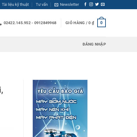
Tài liệu kỹ thuật
Tư vấn
Newsletter
0
02422.145.952 - 0912849968
GIỎ HÀNG /
0
₫
ĐĂNG NHẬP
,