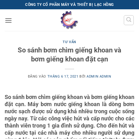
Bỏ
CÔNG TY CỔ PHẦN MÁY VÀ THIẾT BỊ LẠC HỒNG
qua
nội
dung
TƯ VẤN
So sánh bơm chìm giếng khoan và
bơm giếng khoan đặt cạn
ĐĂNG VÀO
THÁNG 6 17, 2021
BỞI
ADMIN ADMIN
So sánh bơm chìm giếng khoan và bơm giếng khoan
đặt cạn. Máy bơm nước giếng khoan là dòng bơm
nước sạch được sử dụng khá nhiều trong cuộc sống
ngày nay. Từ các công việc hút và cấp nước cho các
thành viên trong 1 gia đình sử dụng. Cho đến hút và
cấp nước tại các nhà máy cho nhiều người sử dụng