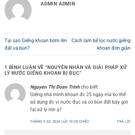
ADMIN ADMIN
Tại sao Giếng khoan bơm lên
Cách làm bể lọc nước giếng
đất và bùn?
khoan đơn giản
1 BÌNH LUẬN VỀ “
NGUYÊN NHÂN VÀ GIẢI PHÁP XỬ
LÝ NƯỚC GIẾNG KHOAN BỊ ĐỤC
”
Nguyen Thi Doan Trinh
cho biết:
Giếng nhà mình khoan đc 25 ngày mà ko thể
sử dụng đc vì nước đục và có bùn đất bây giờ
fai xử lý ntn ạ?
THÁNG 9 30, 2024 LÚC 10:28 CHIỀU
TRẢ LỜI