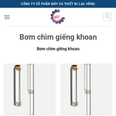
Bỏ
CÔNG TY CỔ PHẦN MÁY VÀ THIẾT BỊ LẠC HỒNG
qua
nội
dung
Bơm chìm giếng khoan
Bơm chìm giếng khoan