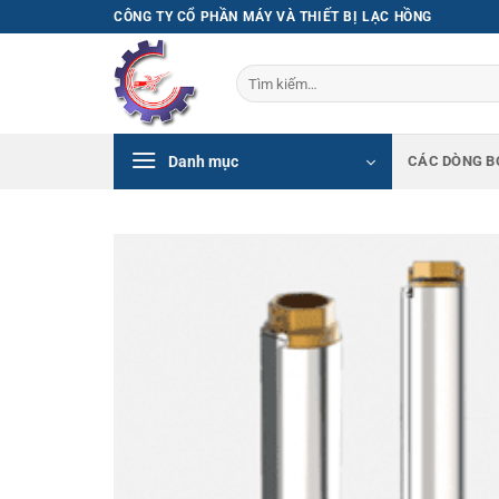
Bỏ
CÔNG TY CỔ PHẦN MÁY VÀ THIẾT BỊ LẠC HỒNG
qua
nội
Tìm
dung
kiếm:
Danh mục
CÁC DÒNG B