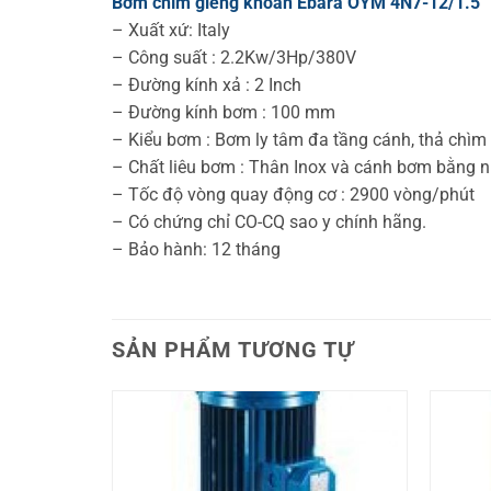
Bơm chìm giếng khoan Ebara OYM 4N7-12/1.5
– Xuất xứ: Italy
– Công suất : 2.2Kw/3Hp/380V
– Đường kính xả : 2 Inch
– Đường kính bơm : 100 mm
– Kiểu bơm : Bơm ly tâm đa tầng cánh, thả chìm
– Chất liêu bơm : Thân Inox và cánh bơm bằng nh
– Tốc độ vòng quay động cơ : 2900 vòng/phút
– Có chứng chỉ CO-CQ sao y chính hãng.
– Bảo hành: 12 tháng
SẢN PHẨM TƯƠNG TỰ