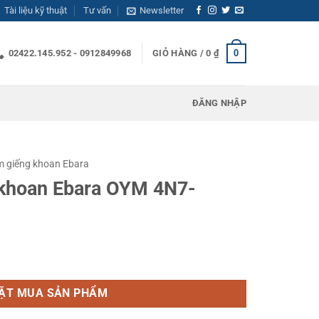
Tài liệu kỹ thuật
Tư vấn
Newsletter
0
02422.145.952 - 0912849968
GIỎ HÀNG /
0
₫
ĐĂNG NHẬP
 giếng khoan Ebara
khoan Ebara OYM 4N7-
M 4N7-12/1.5 số lượng
ẶT MUA SẢN PHẨM