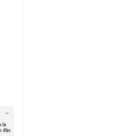
 là
ớc đặc