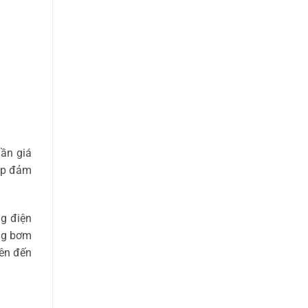
ần giá
iúp đảm
ng điện
ợng bơm
lên đến
.