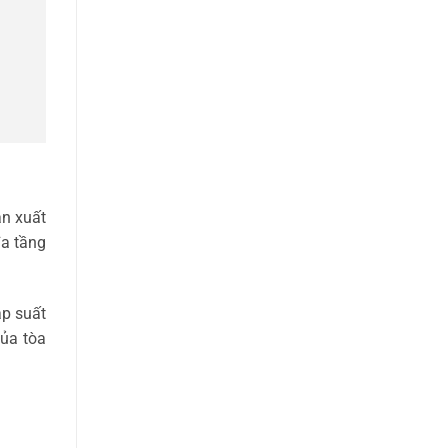
n xuất
đa tầng
p suất
của tòa