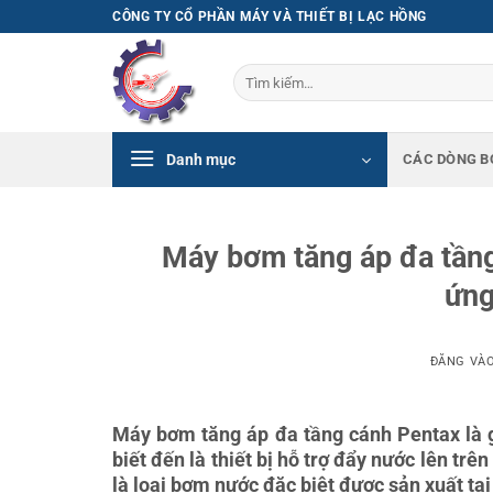
Bỏ
CÔNG TY CỔ PHẦN MÁY VÀ THIẾT BỊ LẠC HỒNG
qua
nội
Tìm
dung
kiếm:
Danh mục
CÁC DÒNG B
Máy bơm tăng áp đa tầng 
ứng
ĐĂNG VÀ
Máy bơm tăng áp đa tầng cánh Pentax là 
biết đến là thiết bị hỗ trợ đẩy nước lên t
là loại bơm nước đặc biệt được sản xuất tại 