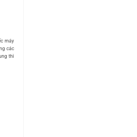
iếc máy
ng các
ung thì