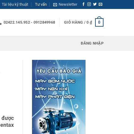
Tài liệu kỹ thuật
Tư vấn
Newsletter
0
02422.145.952 - 0912849968
GIỎ HÀNG /
0
₫
ĐĂNG NHẬP
,
p được
Pentax