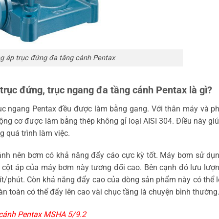
 áp trục đứng đa tâng cánh Pentax
rục đứng, trục ngang đa tầng cánh Pentax là gì?
rục ngang Pentax đều được làm bằng gang. Với thân máy và ph
ng cơ được làm bằng thép không gỉ loại AISI 304. Điều này g
 quá trình làm việc.
cánh nên bơm có khả năng đẩy cáo cực kỳ tốt. Máy bơm sử dụ
à cột áp của máy bơm này tương đối cao. Bên cạnh đó lưu lư
ít/phút. Còn khả năng đẩy cao của dòng sản phẩm này có thể 
 toàn có thể đẩy lên cao vài chục tầng là chuyện bình thường
 cánh Pentax MSHA 5/9.2