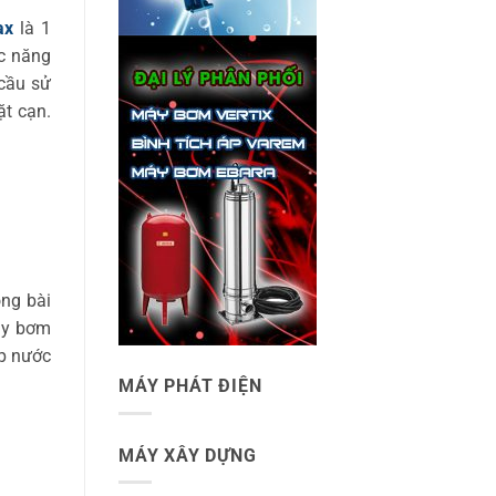
ax
là 1
c năng
cầu sử
t cạn.
ong bài
áy bơm
ấp nước
MÁY PHÁT ĐIỆN
MÁY XÂY DỰNG