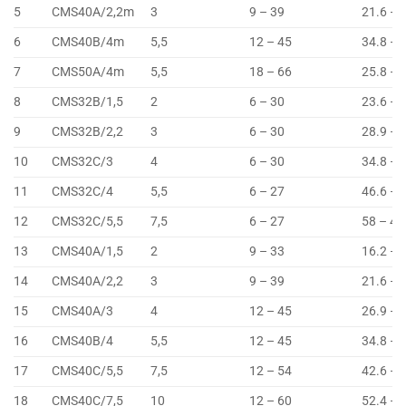
5
CMS40A/2,2m
3
9 – 39
21.6 – 
6
CMS40B/4m
5,5
12 – 45
34.8 – 
7
CMS50A/4m
5,5
18 – 66
25.8 – 
8
CMS32B/1,5
2
6 – 30
23.6 – 
9
CMS32B/2,2
3
6 – 30
28.9 – 
10
CMS32C/3
4
6 – 30
34.8 – 
11
CMS32C/4
5,5
6 – 27
46.6 – 
12
CMS32C/5,5
7,5
6 – 27
58 – 48
13
CMS40A/1,5
2
9 – 33
16.2 – 
14
CMS40A/2,2
3
9 – 39
21.6 – 
15
CMS40A/3
4
12 – 45
26.9 – 
16
CMS40B/4
5,5
12 – 45
34.8 – 
17
CMS40C/5,5
7,5
12 – 54
42.6 – 
18
CMS40C/7,5
10
12 – 60
52.4 – 