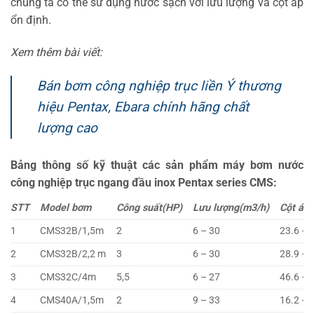
chúng ta có thể sử dụng nước sạch với lưu lượng và cột áp
ổn định.
Xem thêm bài viết:
Bán bơm công nghiệp trục liền Ý thương
hiệu Pentax, Ebara chính hãng chất
lượng cao
Bảng thông số kỹ thuật các sản phẩm máy bơm nước
công nghiệp trục ngang đầu inox Pentax series CMS:
STT
Model bơm
Công suất(HP)
Lưu lượng(m3/h)
Cột áp(
1
CMS32B/1,5m
2
6 – 30
23.6 – 
2
CMS32B/2,2 m
3
6 – 30
28.9 – 
3
CMS32C/4m
5,5
6 – 27
46.6 – 
4
CMS40A/1,5m
2
9 – 33
16.2 – 