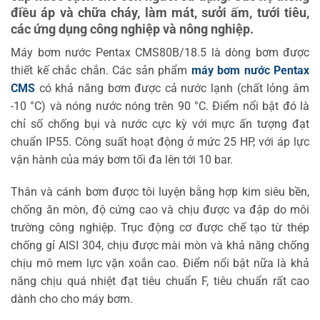
điều áp và chữa cháy, làm mát, sưởi ấm, tưới tiêu,
các ứng dụng công nghiệp và nông nghiệp.
Máy bơm nước Pentax CMS80B/18.5 là dòng bơm được
thiết kế chắc chắn. Các sản phẩm
máy bơm nước Pentax
CMS
có khả năng bơm được cả nước lạnh (chất lỏng âm
-10 °C) và nóng nước nóng trên 90 °C. Điểm nổi bật đó là
chỉ số chống bụi và nước cực kỳ với mực ấn tượng đạt
chuẩn IP55. Công suất hoạt động ở mức 25 HP, với áp lực
vận hành của máy bơm tối đa lên tới 10 bar.
Thân và cánh bơm được tôi luyện bằng hợp kim siêu bền,
chống ăn mòn, độ cứng cao và chịu được va đập do môi
trường công nghiệp. Trục động cơ được chế tạo từ thép
chống gỉ AISI 304, chịu được mài mòn và khả năng chống
chịu mô mem lực vặn xoắn cao. Điểm nổi bật nữa là khả
năng chịu quá nhiệt đạt tiêu chuẩn F, tiêu chuẩn rất cao
dành cho cho máy bơm.