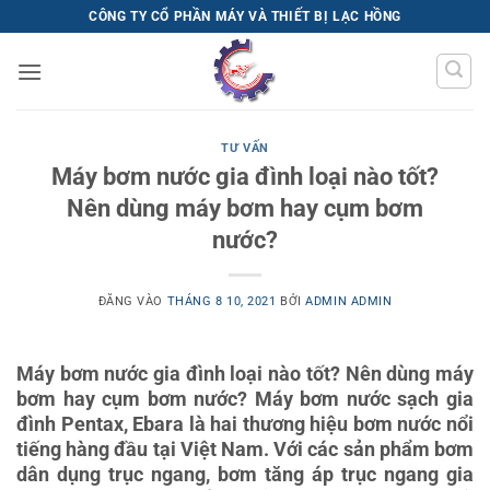
Bỏ
CÔNG TY CỔ PHẦN MÁY VÀ THIẾT BỊ LẠC HỒNG
qua
nội
dung
TƯ VẤN
Máy bơm nước gia đình loại nào tốt?
Nên dùng máy bơm hay cụm bơm
nước?
ĐĂNG VÀO
THÁNG 8 10, 2021
BỞI
ADMIN ADMIN
Máy bơm nước gia đình loại nào tốt? Nên dùng máy
bơm hay cụm bơm nước? Máy bơm nước sạch gia
đình Pentax, Ebara là hai thương hiệu bơm nước nổi
tiếng hàng đầu tại Việt Nam. Với các sản phẩm bơm
dân dụng trục ngang, bơm tăng áp trục ngang gia