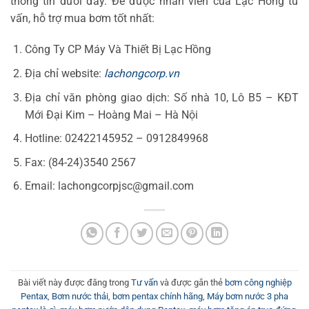
thông tin dưới đây. Để được nhân viên của Lạc Hồng tư
vấn, hỗ trợ mua bơm tốt nhất:
Công Ty CP Máy Và Thiết Bị Lạc Hồng
Địa chỉ website:
lachongcorp.vn
Địa chỉ văn phòng giao dịch: Số nhà 10, Lô B5 – KĐT
Mới Đại Kim – Hoàng Mai – Hà Nội
Hotline: 02422145952 – 0912849968
Fax: (84-24)3540 2567
Email: lachongcorpjsc@gmail.com
Bài viết này được đăng trong
Tư vấn
và được gắn thẻ
bơm công nghiệp
Pentax
,
Bơm nước thải
,
bơm pentax chính hãng
,
Máy bơm nước 3 pha