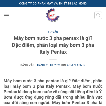
Bỏ
CÔNG TY CỔ PHẦN MÁY VÀ THIẾT BỊ LẠC HỒNG
qua
nội
dung
TƯ VẤN
Máy bơm nước 3 pha pentax là gì?
Đặc điểm, phân loại máy bơm 3 pha
Italy Pentax
ĐĂNG VÀO
THÁNG 11 10, 2021
BỞI
ADMIN ADMIN
Máy bơm nước 3 pha pentax là gì? Đặc điểm, phân
loại máy bơm 3 pha Italy Pentax. Máy bơm nước
Pentax là dòng bơm nước vô cùng nổi tiếng đến từ Ý.
Bơm được ứng dụng rộng dãi trong nhiều lĩnh vực
của đời sống con người. Máy bơm Pentax 3 pha là