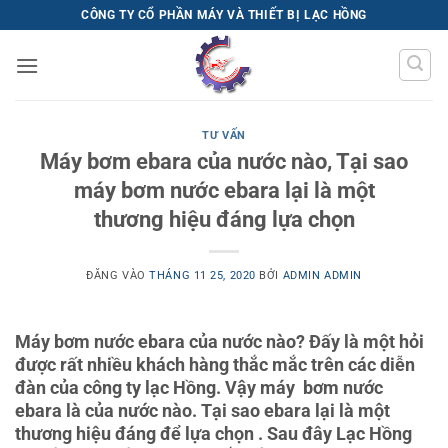
Bỏ
CÔNG TY CỔ PHẦN MÁY VÀ THIẾT BỊ LẠC HỒNG
qua
nội
dung
TƯ VẤN
Máy bơm ebara của nước nào, Tại sao
máy bơm nước ebara lại là một
thương hiệu đáng lựa chọn
ĐĂNG VÀO
THÁNG 11 25, 2020
BỞI
ADMIN ADMIN
Máy bơm nước ebara của nước nào? Đấy là một hỏi
được rất nhiều khách hàng thắc mắc trên các diễn
đàn của công ty lạc Hồng. Vậy máy bơm nước
ebara là của nước nào. Tại sao ebara lại là một
thương hiệu đáng để lựa chọn . Sau đây Lạc Hồng