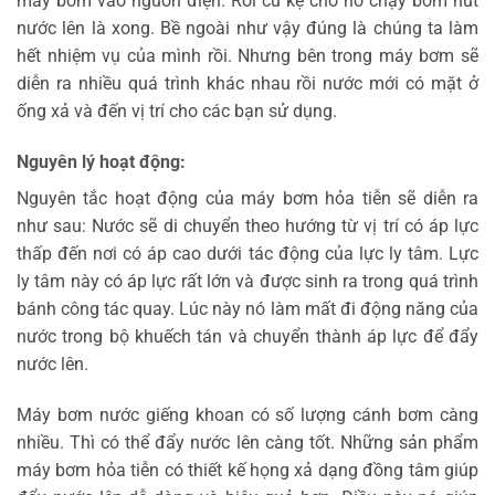
máy bơm vào nguồn điện. Rồi cứ kệ cho nó chạy bơm hút
nước lên là xong. Bề ngoài như vậy đúng là chúng ta làm
hết nhiệm vụ của mình rồi. Nhưng bên trong máy bơm sẽ
diễn ra nhiều quá trình khác nhau rồi nước mới có mặt ở
ống xả và đến vị trí cho các bạn sử dụng.
Nguyên lý hoạt động:
Nguyên tắc hoạt động của máy bơm hỏa tiễn sẽ diễn ra
như sau: Nước sẽ di chuyển theo hướng từ vị trí có áp lực
thấp đến nơi có áp cao dưới tác động của lực ly tâm. Lực
ly tâm này có áp lực rất lớn và được sinh ra trong quá trình
bánh công tác quay. Lúc này nó làm mất đi động năng của
nước trong bộ khuếch tán và chuyển thành áp lực để đẩy
nước lên.
Máy bơm nước giếng khoan có số lượng cánh bơm càng
nhiều. Thì có thể đẩy nước lên càng tốt. Những sản phẩm
máy bơm hỏa tiễn có thiết kế họng xả dạng đồng tâm giúp