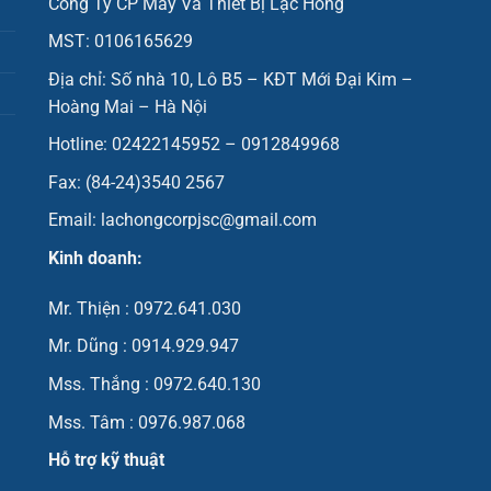
Công Ty CP Máy Và Thiết Bị Lạc Hồng
MST: 0106165629
Địa chỉ: Số nhà 10, Lô B5 – KĐT Mới Đại Kim –
Hoàng Mai – Hà Nội
Hotline: 02422145952 – 0912849968
Fax: (84-24)3540 2567
Email: lachongcorpjsc@gmail.com
Kinh doanh:
Mr. Thiện : 0972.641.030
Mr. Dũng : 0914.929.947
Mss. Thắng : 0972.640.130
Mss. Tâm : 0976.987.068
Hỗ trợ kỹ thuật