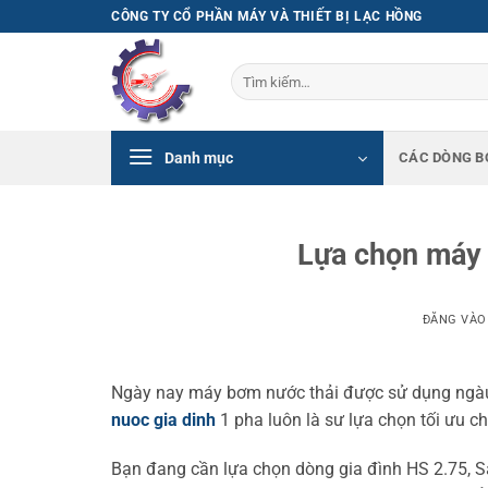
Bỏ
CÔNG TY CỔ PHẦN MÁY VÀ THIẾT BỊ LẠC HỒNG
qua
nội
Tìm
dung
kiếm:
Danh mục
CÁC DÒNG B
Lựa chọn máy 
ĐĂNG VÀ
Ngày nay máy bơm nước thải được sử dụng ngàu 
nuoc gia dinh
1 pha luôn là sư lựa chọn tối ưu ch
Bạn đang cần lựa chọn dòng gia đình HS 2.75, S