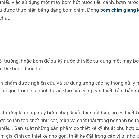
hể thiếu việc sử dụng một máy bơm hút nước tiểu cảnh, bơm nước
ều được thực hiện bằng dạng bơm chìm. Dòng
bom chim gieng 
chất.
i trường, hoặc bơm để xử ký nước thì việc sử dụng một máy b
ó thể hoạt động tốt.
ản phẩm được nghiên cứu và sử dụng trong các hệ thống xử lý 
hỏ gọn trong gia đình là việc làm vô cùng cần thiết đảm bảo m
hị trường là dòng máy bơm nhập khẩu tại nhật bản, nó có thiết k
ớc có lẫn tạp chất như cát, mùn và chất thải trong nghành hệ t
ều . Sản suất những sản phẩm có thiết kế kỹ thuật phù hợp c
gia đình có thiết kế nhỏ gọn, thiết kế đặt trong các vị trí nhỏ, 