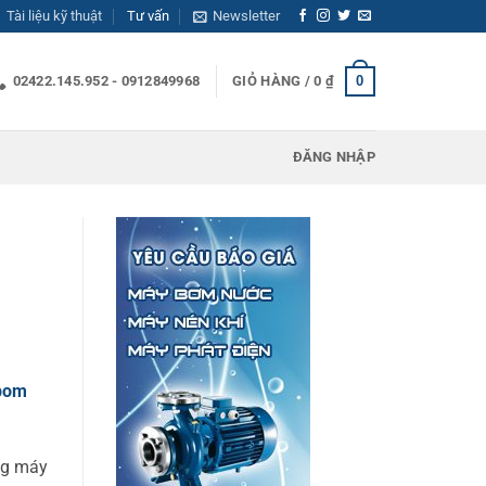
Tài liệu kỹ thuật
Tư vấn
Newsletter
0
02422.145.952 - 0912849968
GIỎ HÀNG /
0
₫
ĐĂNG NHẬP
bom
ng máy