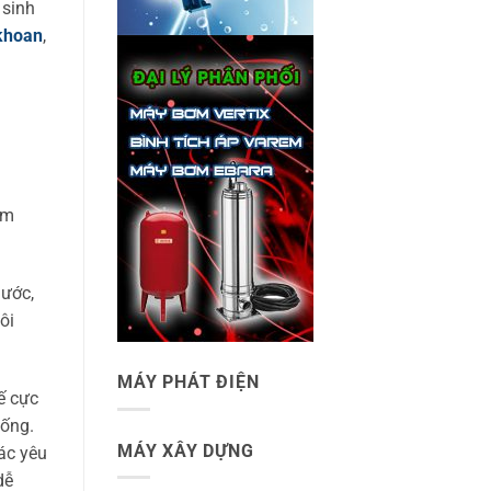
 sinh
khoan
,
ơm
nước,
ôi
MÁY PHÁT ĐIỆN
ế cực
hống.
MÁY XÂY DỰNG
ác yêu
dễ